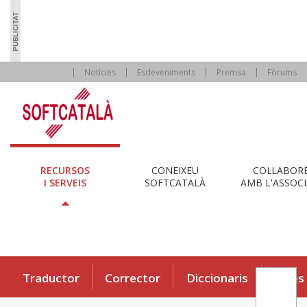
Notícies
Esdeveniments
Premsa
Fòrums
RECURSOS
CONEIXEU
COL·LABOR
I SERVEIS
SOFTCATALÀ
AMB L'ASSOCI
Traductor
Corrector
Diccionaris
Eines