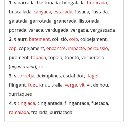
1.
n
barrada, bastonada, bengalada,
brancada
,
buscallada,
canyada
,
estacada
, fusada, fustada,
gaiatada, garrotada, granerada, llistonada,
porrada, varada, verdugada, vergada, vergassada
2.
n
aürt,
batement
, col·lisió,
colp
, colpejament,
cop
, copejament,
encontre
,
impacte
,
percussió
,
picament,
topada
, topaló, topetó, verberació
(
aigua o vent
),
xoc
3.
n
corretja
, deixuplines, esclafidor,
flagell
,
flingant,
fuet
, knut, tralla,
verga
,
vit
, vit de bou,
xurriaques
4.
n
cinglada
, cinglantada, flingantada, fuetada,
ramalada
, trallada, xurriacada