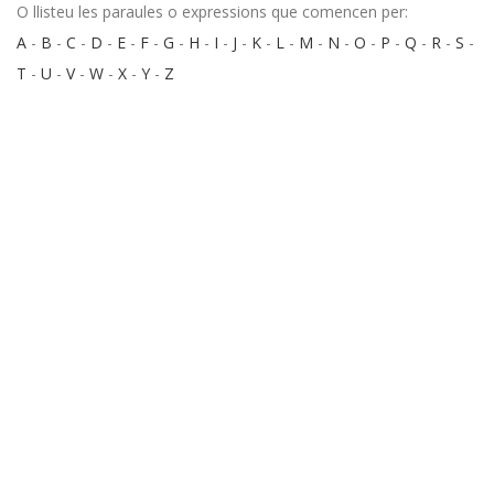
O llisteu les paraules o expressions que comencen per:
A
-
B
-
C
-
D
-
E
-
F
-
G
-
H
-
I
-
J
-
K
-
L
-
M
-
N
-
O
-
P
-
Q
-
R
-
S
-
T
-
U
-
V
-
W
-
X
-
Y
-
Z