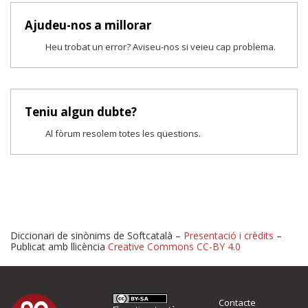
Ajudeu-nos a millorar
Heu trobat un error? Aviseu-nos si veieu cap problema.
Teniu algun dubte?
Al fòrum resolem totes les qüestions.
Diccionari de sinònims de Softcatalà –
Presentació i crèdits
–
Publicat amb llicència
Creative Commons CC-BY 4.0
Proposeu-nos millores o 
Contacte