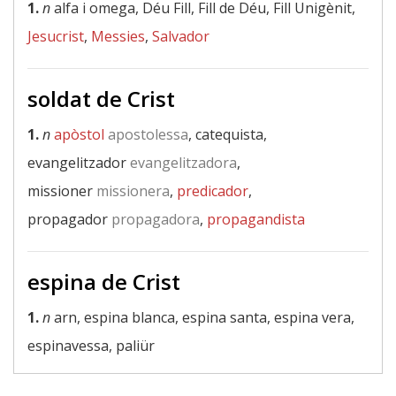
1.
n
alfa i omega, Déu Fill, Fill de Déu, Fill Unigènit,
Jesucrist
,
Messies
,
Salvador
soldat de Crist
1.
n
apòstol
apostolessa
, catequista,
evangelitzador
evangelitzadora
,
missioner
missionera
,
predicador
,
propagador
propagadora
,
propagandista
espina de Crist
1.
n
arn, espina blanca, espina santa, espina vera,
espinavessa, paliür