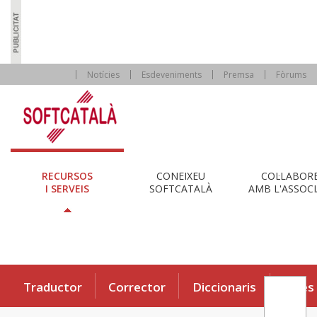
Notícies
Esdeveniments
Premsa
Fòrums
RECURSOS
CONEIXEU
COL·LABOR
I SERVEIS
SOFTCATALÀ
AMB L'ASSOCI
Traductor
Corrector
Diccionaris
Eines