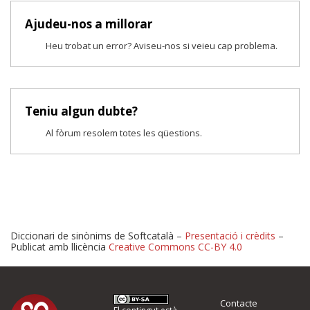
Ajudeu-nos a millorar
Heu trobat un error? Aviseu-nos si veieu cap problema.
Teniu algun dubte?
Al fòrum resolem totes les qüestions.
Diccionari de sinònims de Softcatalà –
Presentació i crèdits
–
Publicat amb llicència
Creative Commons CC-BY 4.0
Proposeu-nos millores o 
Contacte