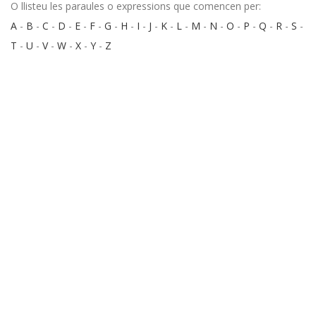
O llisteu les paraules o expressions que comencen per:
A
-
B
-
C
-
D
-
E
-
F
-
G
-
H
-
I
-
J
-
K
-
L
-
M
-
N
-
O
-
P
-
Q
-
R
-
S
-
T
-
U
-
V
-
W
-
X
-
Y
-
Z