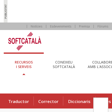
Notícies
Esdeveniments
Premsa
Fòrums
RECURSOS
CONEIXEU
COL·LABOR
I SERVEIS
SOFTCATALÀ
AMB L'ASSOCI
Traductor
Corrector
Diccionaris
Eines