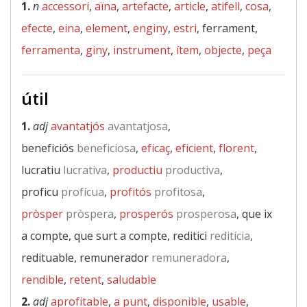
1.
n
accessori
,
aïna
,
artefacte
,
article
,
atifell
,
cosa
,
efecte
,
eina
,
element
,
enginy
,
estri
, ferrament,
ferramenta
,
giny
,
instrument
,
ítem
,
objecte
,
peça
útil
1.
adj
avantatjós
avantatjosa
,
beneficiós
beneficiosa
,
eficaç
,
eficient
,
florent
,
lucratiu
lucrativa
,
productiu
productiva
,
proficu
profícua
,
profitós
profitosa
,
pròsper
pròspera
,
prosperós
prosperosa
, que ix
a compte, que surt a compte, reditici
reditícia
,
redituable, remunerador
remuneradora
,
rendible
,
retent
,
saludable
2.
adj
aprofitable
,
a punt
,
disponible
,
usable
,