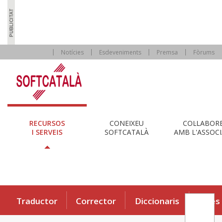
Notícies
Esdeveniments
Premsa
Fòrums
RECURSOS
CONEIXEU
COL·LABOR
I SERVEIS
SOFTCATALÀ
AMB L'ASSOCI
Traductor
Corrector
Diccionaris
Eines