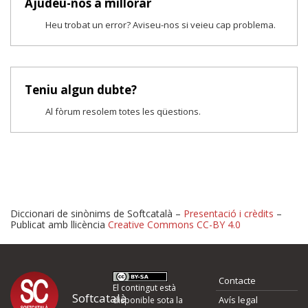
Ajudeu-nos a millorar
Heu trobat un error? Aviseu-nos si veieu cap problema.
Teniu algun dubte?
Al fòrum resolem totes les qüestions.
Diccionari de sinònims de Softcatalà –
Presentació i crèdits
–
Publicat amb llicència
Creative Commons CC-BY 4.0
Proposeu-nos millores o 
Contacte
d'errors
El contingut està
Softcatalà
Avís legal
disponible sota la