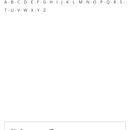
A
-
B
-
C
-
D
-
E
-
F
-
G
-
H
-
I
-
J
-
K
-
L
-
M
-
N
-
O
-
P
-
Q
-
R
-
S
-
T
-
U
-
V
-
W
-
X
-
Y
-
Z