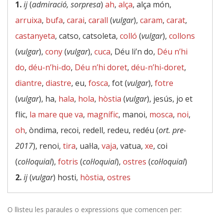
1.
ij
(
admiració, sorpresa
)
ah
,
alça
, alça món,
arruixa
,
bufa
,
carai
,
carall
(
vulgar
),
caram
,
carat
,
castanyeta
, catso, catsoleta,
colló
(
vulgar
),
collons
(
vulgar
),
cony
(
vulgar
),
cuca
, Déu li’n do,
Déu n’hi
do
,
déu-n’hi-do
,
Déu n’hi doret
,
déu-n’hi-doret
,
diantre
,
diastre
, eu,
fosca
, fot (
vulgar
),
fotre
(
vulgar
), ha,
hala
,
hola
,
hòstia
(
vulgar
), jesús, jo et
flic,
la mare que va
,
magnífic
, manoi,
mosca
,
noi
,
oh
, òndima, recoi, redell, redeu, redéu (
ort. pre-
2017
), renoi,
tira
, ual·la,
vaja
, vatua,
xe
, coi
(
col·loquial
),
fotris
(
col·loquial
),
ostres
(
col·loquial
)
2.
ij
(
vulgar
) hosti,
hòstia
,
ostres
O llisteu les paraules o expressions que comencen per: