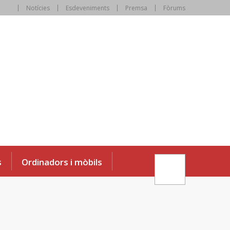
Notícies
Esdeveniments
Premsa
Fòrums
s
Ordinadors i mòbils