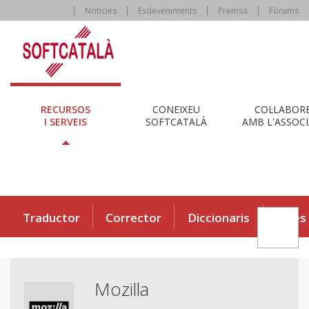
Notícies
Esdeveniments
Premsa
Fòrums
RECURSOS
CONEIXEU
COL·LABOR
I SERVEIS
SOFTCATALÀ
AMB L'ASSOCI
Traductor
Corrector
Diccionaris
Eines
Mozilla