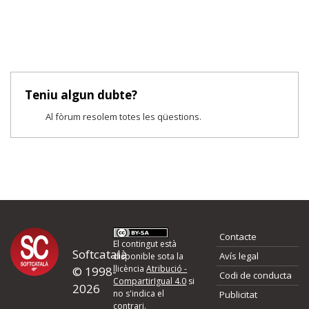
Teniu algun dubte?
Al fòrum resolem totes les qüestions.
Contacte
El contingut està
Softcatalà
Avís legal
disponible sota la
llicència
Atribució -
© 1998-
Codi de conducta
CompartirIgual 4.0
si
2026
no s'indica el
Publicitat
contrari.