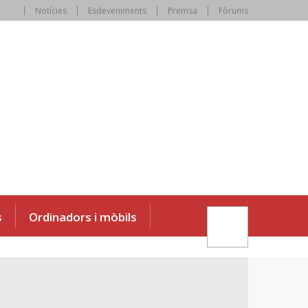
Notícies
Esdeveniments
Premsa
Fòrums
s
Ordinadors i mòbils