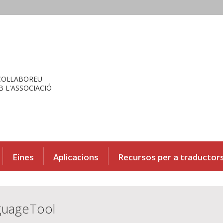
COL·LABOREU
 L'ASSOCIACIÓ
Eines
Aplicacions
Recursos per a traductor
guageTool