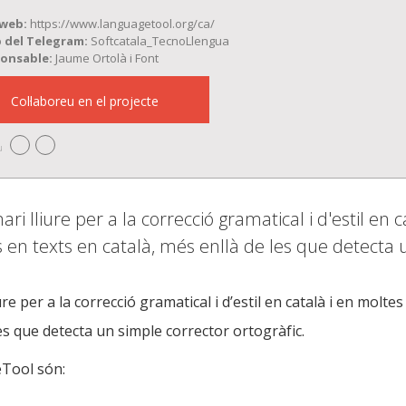
 web:
https://www.languagetool.org/ca/
 del Telegram:
Softcatala_TecnoLlengua
onsable:
Jaume Ortolà i Font
Col·laboreu en el projecte
u
 lliure per a la correcció gramatical i d'estil en ca
en texts en català, més enllà de les que detecta u
e per a la correcció gramatical i d’estil en català i en molte
es que detecta un simple corrector ortogràfic.
eTool són: