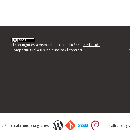
El contingut està disponible sota la llicència
Atribució -
CompartirIgual 4.0
si no s'indica el contrari.
 de Softcatalà funciona gràcies a
entre altre progra