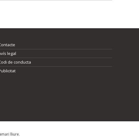
Contacte
Avís legal
Codi de conducta
Publicitat
mari lliure.