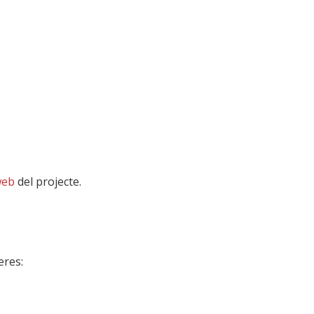
web
del projecte.
eres: