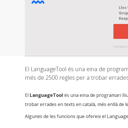
Lloc
Grup
Resp
Comparti
El LanguageTool és una eina de programari
més de 2500 regles per a trobar errades 
El
LanguageTool
és una eina de programari lliur
trobar errades en texts en català, més enllà de l
Algunes de les funcions que ofereix el Languag