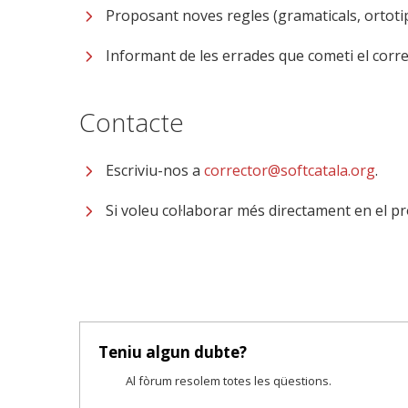
Proposant noves regles (gramaticals, ortotip
Informant de les errades que cometi el corre
Contacte
Escriviu-nos a
corrector@softcatala.org
.
Si voleu col·laborar més directament en el p
Teniu algun dubte?
Al fòrum resolem totes les qüestions.