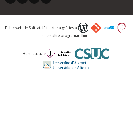
El vostre correu electrònic *
El lloc web de Softcatalà funciona gràcies a
entre altre programari lliure.
Què proposeu?
Hostatjat a:
Comentari *