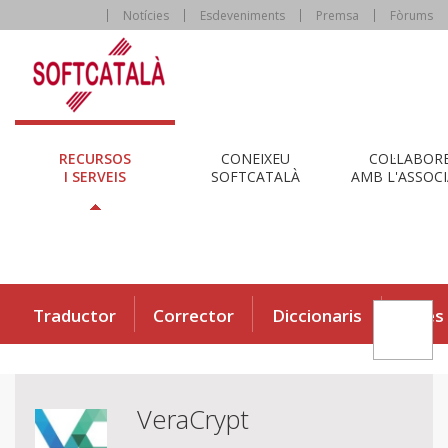
Notícies
Esdeveniments
Premsa
Fòrums
RECURSOS
CONEIXEU
COL·LABOR
I SERVEIS
SOFTCATALÀ
AMB L'ASSOCI
Traductor
Corrector
Diccionaris
Eines
VeraCrypt