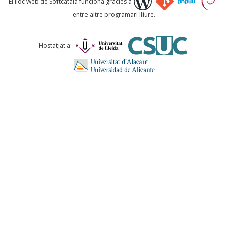
El lloc web de Softcatalà funciona gràcies a
entre altre programari lliure.
Què proposeu?
Hostatjat a:
Comentari *
ENVIA