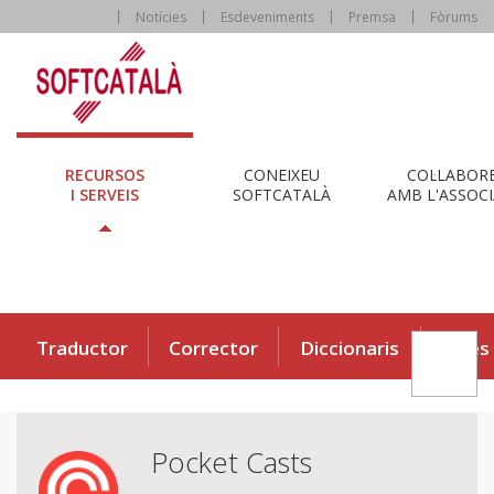
Notícies
Esdeveniments
Premsa
Fòrums
RECURSOS
CONEIXEU
COL·LABOR
I SERVEIS
SOFTCATALÀ
AMB L'ASSOCI
Traductor
Corrector
Diccionaris
Eines
Pocket Casts