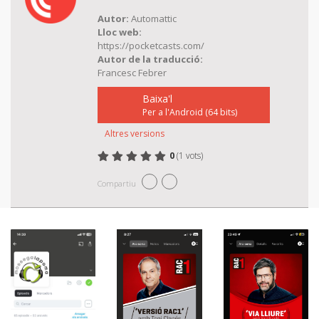
Autor:
Automattic
Lloc web:
https://pocketcasts.com/
Autor de la traducció:
Francesc Febrer
Baixa'l
Per a l'Android (64 bits)
Altres versions
0
(1 vots)
Valoreu Pocket Casts
1 estrella
2 estrelles
3 estrelles
4 estrelles
5 estrelles
Compartiu