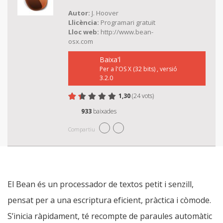
Autor:
J. Hoover
Llicència:
Programari gratuït
Lloc web:
http://www.bean-
osx.com
Baixa'l
Per a l'OS X (32 bits) , versió
3.2.0
1,30
(24 vots)
Valoreu Bean
1 estrella
2 estrelles
3 estrelles
4 estrelles
5 estrelles
933
baixades
Compartiu
El Bean és un processador de textos petit i senzill,
pensat per a una escriptura eficient, pràctica i còmode.
S’inicia ràpidament, té recompte de paraules automàtic