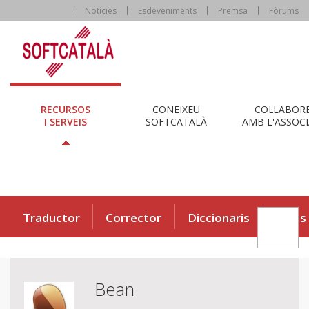
Notícies
Esdeveniments
Premsa
Fòrums
RECURSOS
CONEIXEU
COL·LABOR
I SERVEIS
SOFTCATALÀ
AMB L'ASSOCI
Traductor
Corrector
Diccionaris
Eines
Bean