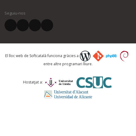
Si heu trobat un error o voleu proposar alguna millora, ompliu els ca
quina és la millora que proposeu o l'error del qual voleu informar-no
Seguiu-nos
CERCA...
El vostre nom *
El vostre correu electrònic *
El lloc web de Softcatalà funciona gràcies a
entre altre programari lliure.
Què proposeu?
Hostatjat a:
Comentari *