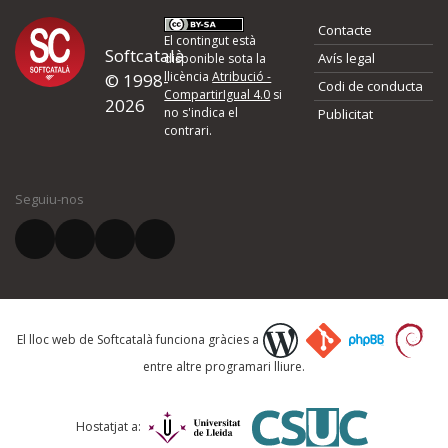
Contacte
El contingut està
Softcatalà
Avís legal
disponible sota la
llicència
Atribució -
© 1998-
Codi de conducta
CompartirIgual 4.0
si
2026
no s'indica el
Publicitat
contrari.
Seguiu-nos
El lloc web de Softcatalà funciona gràcies a
entre altre programari lliure.
Hostatjat a: