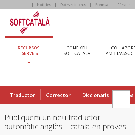
Notícies
Esdeveniments
Premsa
Fòrums
RECURSOS
CONEIXEU
COL·LABOR
I SERVEIS
SOFTCATALÀ
AMB L'ASSOCI
Traductor
Corrector
Diccionaris
Eines
Publiquem un nou traductor
automàtic anglès – català en proves