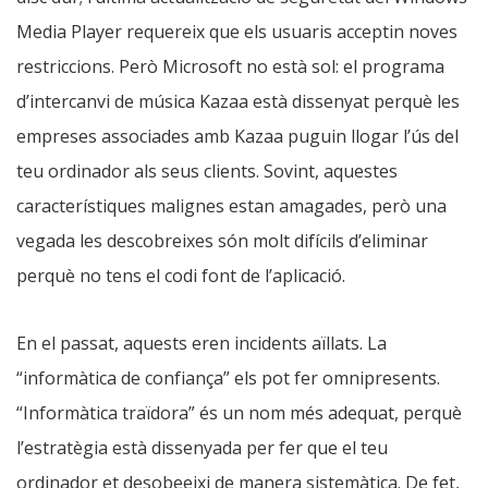
Media Player requereix que els usuaris acceptin noves
restriccions. Però Microsoft no està sol: el programa
d’intercanvi de música Kazaa està dissenyat perquè les
empreses associades amb Kazaa puguin llogar l’ús del
teu ordinador als seus clients. Sovint, aquestes
característiques malignes estan amagades, però una
vegada les descobreixes són molt difícils d’eliminar
perquè no tens el codi font de l’aplicació.
En el passat, aquests eren incidents aïllats. La
“informàtica de confiança” els pot fer omnipresents.
“Informàtica traïdora” és un nom més adequat, perquè
l’estratègia està dissenyada per fer que el teu
ordinador et desobeeixi de manera sistemàtica. De fet,