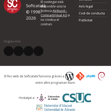
El contingut està
Softcatalà
Avís legal
disponible sota la
llicència
Atribució -
© 1998-
Codi de conducta
CompartirIgual 4.0
si
2026
no s'indica el
Publicitat
contrari.
Seguiu-nos
El lloc web de Softcatalà funciona gràcies a
entre altre programari lliure.
Hostatjat a: