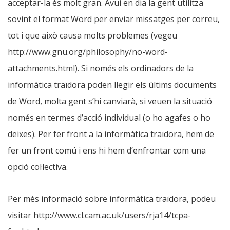
acceptar-la és molt gran. Avui en dia la gent utilitza
sovint el format Word per enviar missatges per correu,
tot i que això causa molts problemes (vegeu
http://www.gnu.org/philosophy/no-word-
attachments.html). Si només els ordinadors de la
informàtica traïdora poden llegir els últims documents
de Word, molta gent s’hi canviarà, si veuen la situació
només en termes d’acció individual (o ho agafes o ho
deixes). Per fer front a la informàtica traïdora, hem de
fer un front comú i ens hi hem d’enfrontar com una
opció col·lectiva.
Per més informació sobre informàtica traïdora, podeu
visitar http://www.cl.cam.ac.uk/users/rja14/tcpa-