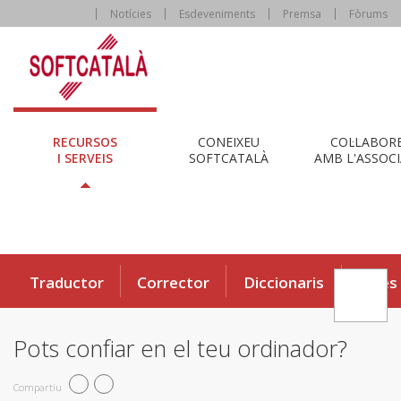
Notícies
Esdeveniments
Premsa
Fòrums
RECURSOS
CONEIXEU
COL·LABOR
I SERVEIS
SOFTCATALÀ
AMB L'ASSOCI
Traductor
Corrector
Diccionaris
Eines
Pots confiar en el teu ordinador?
Compartiu