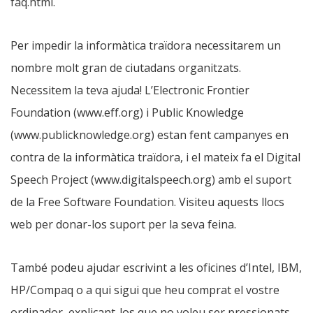
faq.html.
Per impedir la informàtica traïdora necessitarem un
nombre molt gran de ciutadans organitzats.
Necessitem la teva ajuda! L’Electronic Frontier
Foundation (www.eff.org) i Public Knowledge
(www.publicknowledge.org) estan fent campanyes en
contra de la informàtica traïdora, i el mateix fa el Digital
Speech Project (www.digitalspeech.org) amb el suport
de la Free Software Foundation. Visiteu aquests llocs
web per donar-los suport per la seva feina.
També podeu ajudar escrivint a les oficines d’Intel, IBM,
HP/Compaq o a qui sigui que heu comprat el vostre
ordinador, explicant-los que no voleu ser pressionats