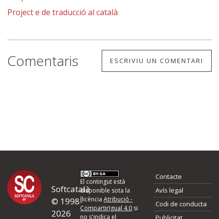
Project e de traducció al català
Comentaris
ESCRIVIU UN COMENTARI
Contacte
El contingut està
Softcatalà
Avís legal
disponible sota la
llicència
Atribució -
© 1998-
Codi de conducta
CompartirIgual 4.0
si
2026
no s'indica el
Publicitat