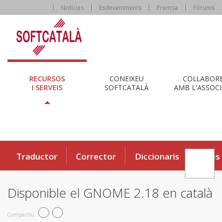
Notícies
Esdeveniments
Premsa
Fòrums
RECURSOS
CONEIXEU
COL·LABOR
I SERVEIS
SOFTCATALÀ
AMB L'ASSOCI
Traductor
Corrector
Diccionaris
Eines
Disponible el GNOME 2.18 en català
Compartiu