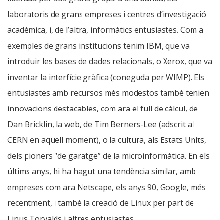
laboratoris de grans empreses i centres d’investigació
acadèmica, i, de l’altra, informàtics entusiastes. Com a
exemples de grans institucions tenim IBM, que va
introduir les bases de dades relacionals, o Xerox, que va
inventar la interfície gràfica (coneguda per WIMP). Els
entusiastes amb recursos més modestos també tenien
innovacions destacables, com ara el full de càlcul, de
Dan Bricklin, la web, de Tim Berners-Lee (adscrit al
CERN en aquell moment), o la cultura, als Estats Units,
dels pioners “de garatge” de la microinformàtica. En els
últims anys, hi ha hagut una tendència similar, amb
empreses com ara Netscape, els anys 90, Google, més
recentment, i també la creació de Linux per part de
Linus Torvalds i altres entusiastes.