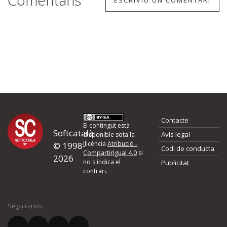
Comentaris
ESCRIVIU UN COMENTARI
Contacte
El contingut està
Softcatalà
Avís legal
disponible sota la
llicència
Atribució -
© 1998-
Codi de conducta
CompartirIgual 4.0
si
2026
no s'indica el
Publicitat
contrari.
Seguiu-nos