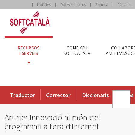
Notícies
Esdeveniments
Premsa
Fòrums
RECURSOS
CONEIXEU
COL·LABOR
I SERVEIS
SOFTCATALÀ
AMB L'ASSOCI
Traductor
Corrector
Diccionaris
Eines
Article: Innovació al món del
programari a l’era d’Internet