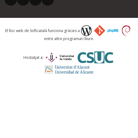
El lloc web de Softcatalà funciona gràcies a
entre altre programari lliure.
Hostatjat a: