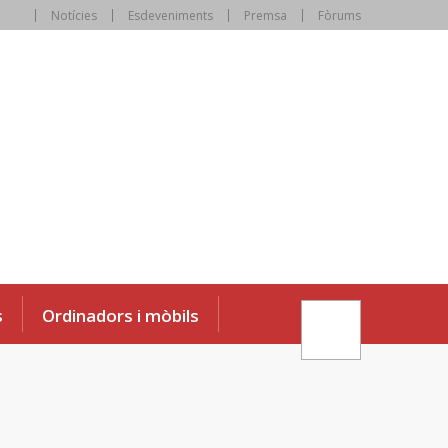
Notícies
Esdeveniments
Premsa
Fòrums
s
Ordinadors i mòbils