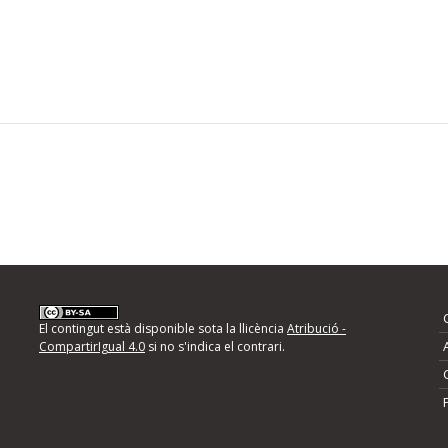
El contingut està disponible sota la llicència
Atribució -
CompartirIgual 4.0
si no s'indica el contrari.
de correu electrònic cada vegada que publiquem una