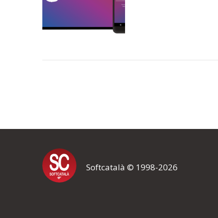
Softcatalà © 1998-2026
Voleu rebre les novetats?
Si us subscriviu a la nostra llista de novetats, rebreu un missatge 
nova notícia, o realitzem un nou esdeveniment.