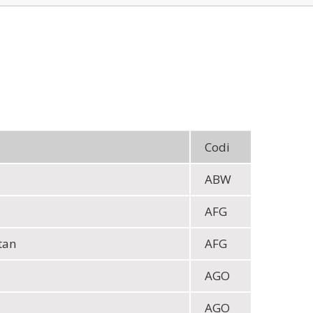
Codi
ABW
AFG
tan
AFG
AGO
AGO