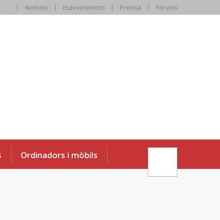
Notícies
Esdeveniments
Premsa
Fòrums
s
Ordinadors i mòbils