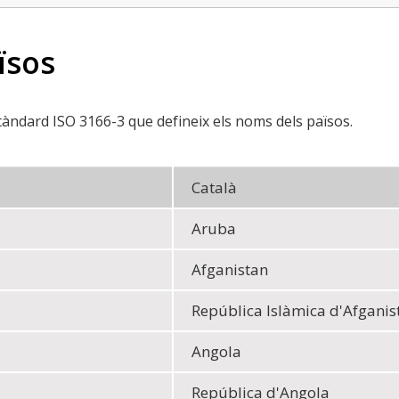
ïsos
stàndard ISO 3166-3 que defineix els noms dels països.
Català
Aruba
Afganistan
República Islàmica d'Afganis
Angola
República d'Angola