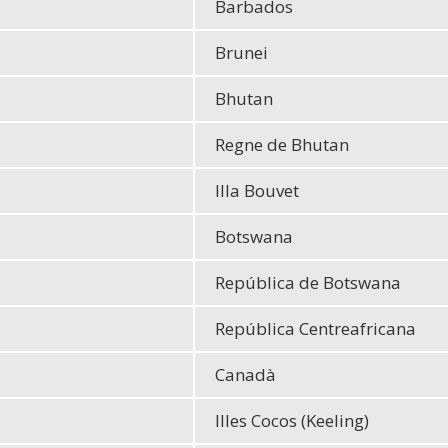
Barbados
Brunei
Bhutan
Regne de Bhutan
Illa Bouvet
Botswana
República de Botswana
República Centreafricana
Canadà
Illes Cocos (Keeling)