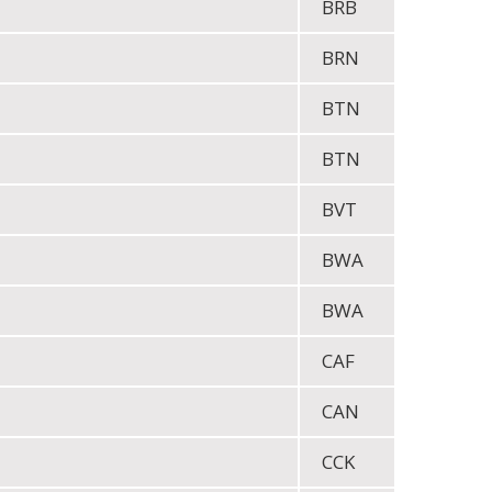
BRB
BRN
BTN
BTN
BVT
BWA
BWA
CAF
CAN
CCK