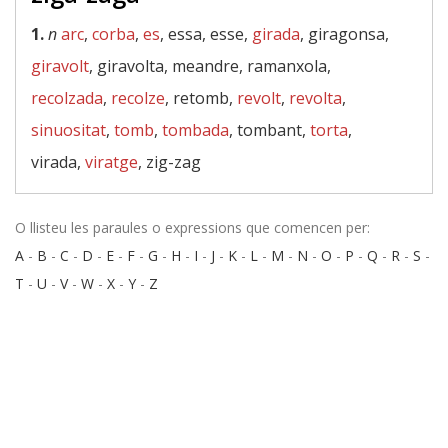
1.
n
arc
,
corba
,
es
, essa, esse,
girada
, giragonsa,
giravolt
, giravolta, meandre, ramanxola,
recolzada
,
recolze
, retomb,
revolt
,
revolta
,
sinuositat
,
tomb
,
tombada
, tombant,
torta
,
virada,
viratge
, zig-zag
O llisteu les paraules o expressions que comencen per:
A
-
B
-
C
-
D
-
E
-
F
-
G
-
H
-
I
-
J
-
K
-
L
-
M
-
N
-
O
-
P
-
Q
-
R
-
S
-
T
-
U
-
V
-
W
-
X
-
Y
-
Z