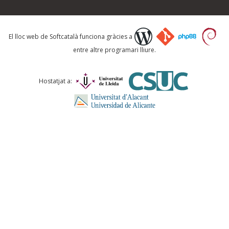
Què proposeu?
El lloc web de Softcatalà funciona gràcies a
entre altre programari lliure.
Comentari *
Hostatjat a:
ENVIA