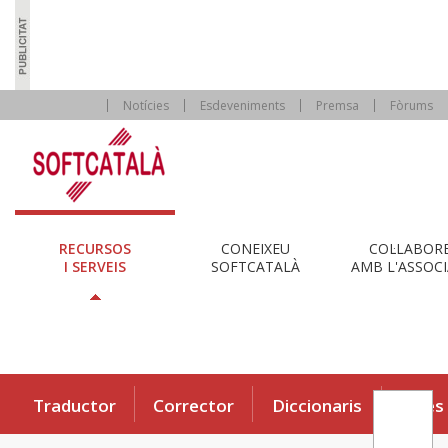
Notícies
Esdeveniments
Premsa
Fòrums
RECURSOS
CONEIXEU
COL·LABOR
I SERVEIS
SOFTCATALÀ
AMB L'ASSOCI
Traductor
Corrector
Diccionaris
Eines