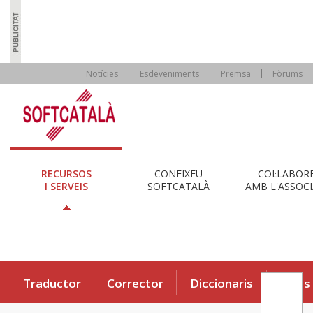
Notícies
Esdeveniments
Premsa
Fòrums
RECURSOS
CONEIXEU
COL·LABOR
I SERVEIS
SOFTCATALÀ
AMB L'ASSOCI
Traductor
Corrector
Diccionaris
Eines