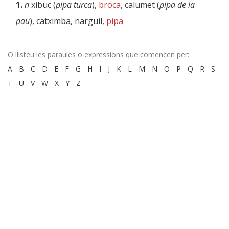
1.
n
xibuc (
pipa turca
),
broca
, calumet (
pipa de la
pau
), catximba, narguil,
pipa
O llisteu les paraules o expressions que comencen per:
A
-
B
-
C
-
D
-
E
-
F
-
G
-
H
-
I
-
J
-
K
-
L
-
M
-
N
-
O
-
P
-
Q
-
R
-
S
-
T
-
U
-
V
-
W
-
X
-
Y
-
Z