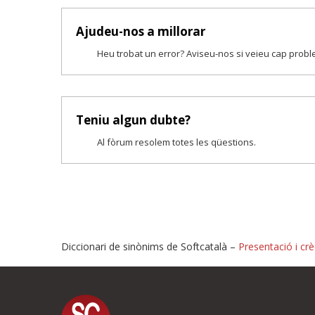
Ajudeu-nos a millorar
Heu trobat un error? Aviseu-nos si veieu cap prob
Teniu algun dubte?
Al fòrum resolem totes les qüestions.
Diccionari de sinònims de Softcatalà –
Presentació i crè
Proposeu-nos millores o i