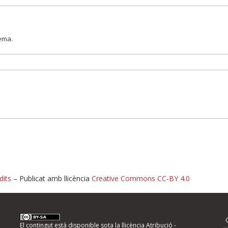
lema.
dits
– Publicat amb llicència
Creative Commons CC-BY 4.0
nformeu d'errors
El contingut està disponible sota la llicència
Atribució -