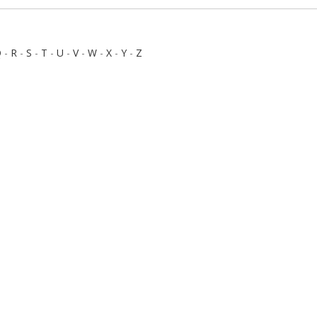
Q
-
R
-
S
-
T
-
U
-
V
-
W
-
X
-
Y
-
Z