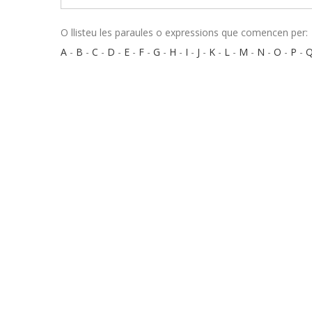
O llisteu les paraules o expressions que comencen per:
A
-
B
-
C
-
D
-
E
-
F
-
G
-
H
-
I
-
J
-
K
-
L
-
M
-
N
-
O
-
P
-