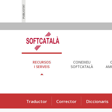
RECURSOS
CONEIXEU
I SERVEIS
SOFTCATALÀ
AMB
Traductor
Corrector
Diccionaris