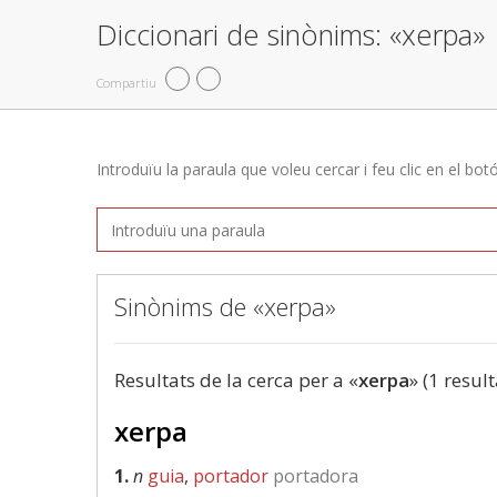
Diccionari de sinònims: «xerpa»
Compartiu
Introduïu la paraula que voleu cercar i feu clic en el bot
Sinònims de «xerpa»
Resultats de la cerca per a «
xerpa
» (1 result
xerpa
1.
n
guia
,
portador
portadora