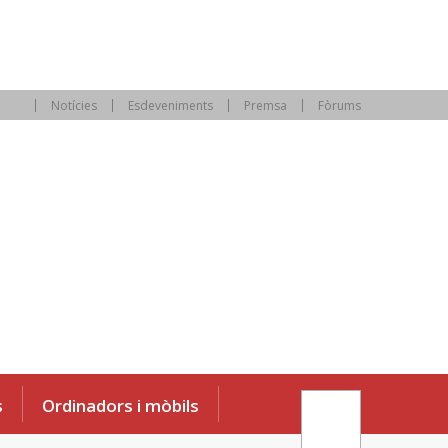
Notícies
Esdeveniments
Premsa
Fòrums
s
Ordinadors i mòbils