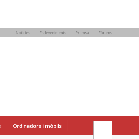
Notícies
Esdeveniments
Premsa
Fòrums
s
Ordinadors i mòbils