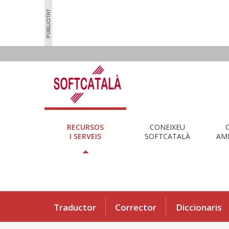
RECURSOS
CONEIXEU
I SERVEIS
SOFTCATALÀ
AMB
Traductor
Corrector
Diccionaris