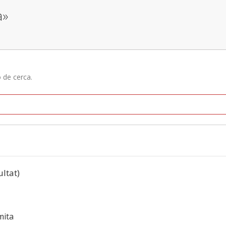
a»
ó de cerca.
ultat)
imita