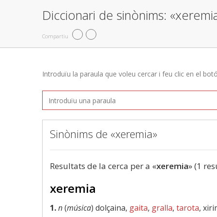
Diccionari de sinònims: «xeremi
Compartiu
Introduïu la paraula que voleu cercar i feu clic en el bot
Sinònims de «xeremia»
Resultats de la cerca per a «
xeremia
» (1 res
xeremia
1.
n
(
música
) dolçaina,
gaita
,
gralla
,
tarota
, xir