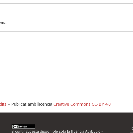
lema.
dits
– Publicat amb llicència
Creative Commons CC-BY 4.0
nformeu d'errors
El contingut està disponible sota la llicència
Atribució -