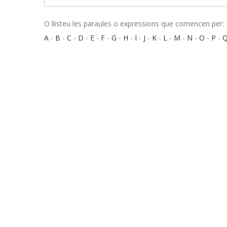
O llisteu les paraules o expressions que comencen per:
A
-
B
-
C
-
D
-
E
-
F
-
G
-
H
-
I
-
J
-
K
-
L
-
M
-
N
-
O
-
P
-