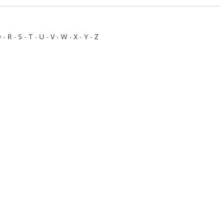
Q
-
R
-
S
-
T
-
U
-
V
-
W
-
X
-
Y
-
Z