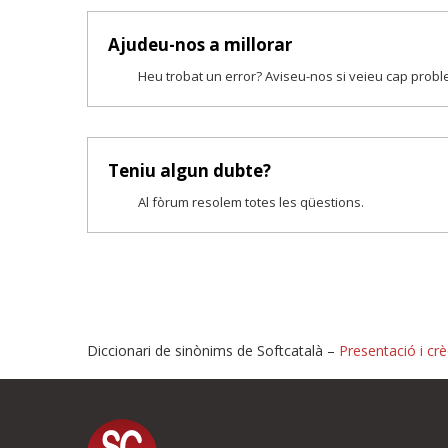
Ajudeu-nos a millorar
Heu trobat un error? Aviseu-nos si veieu cap prob
Teniu algun dubte?
Al fòrum resolem totes les qüestions.
Diccionari de sinònims de Softcatalà –
Presentació i crè
Proposeu-nos millores o i