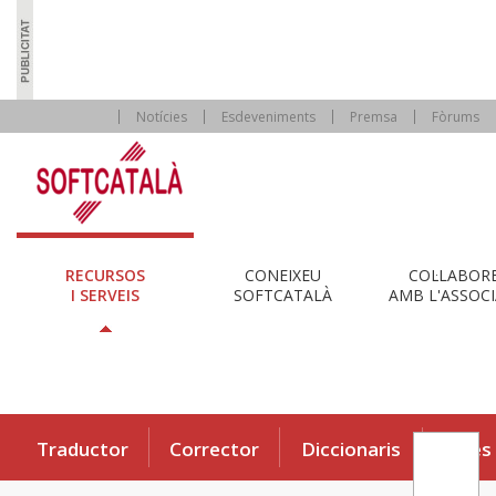
Notícies
Esdeveniments
Premsa
Fòrums
RECURSOS
CONEIXEU
COL·LABOR
I SERVEIS
SOFTCATALÀ
AMB L'ASSOCI
Traductor
Corrector
Diccionaris
Eines