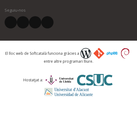
Seguiu-nos
El vostre correu electrònic *
Què proposeu?
El lloc web de Softcatalà funciona gràcies a
entre altre programari lliure.
Comentari *
Hostatjat a: