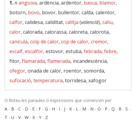
1.
n
angoixa
, ardència, ardentor,
basca
,
blamor
,
botorn,
bovo
, bovor, bullentor, calda, calentor,
calfor
, calidesa, caliditat,
calitja
(
valencià
),
caliu
,
calor
, calorada, calorassa, caloreta, calorota,
canícula
,
colp de calor
,
cop de calor
,
cremor
,
escalf
,
escalfor
, estovor, estuba,
febrada
,
febre
,
fitor,
flamarada
,
flamerada
, incandescència,
ofegor
, onada de calor, roentor, somorda,
sufocació
,
temperatura
, torridesa, xafogor
O llisteu les paraules o expressions que comencen per:
A
-
B
-
C
-
D
-
E
-
F
-
G
-
H
-
I
-
J
-
K
-
L
-
M
-
N
-
O
-
P
-
Q
-
R
-
S
-
T
-
U
-
V
-
W
-
X
-
Y
-
Z