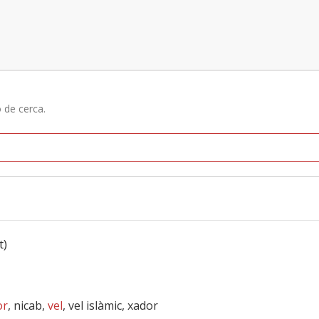
ó de cerca.
t)
or
, nicab,
vel
, vel islàmic, xador