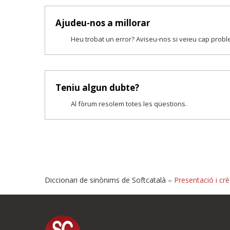
Ajudeu-nos a millorar
Heu trobat un error? Aviseu-nos si veieu cap prob
Teniu algun dubte?
Al fòrum resolem totes les qüestions.
Diccionari de sinònims de Softcatalà –
Presentació i crè
Proposeu-nos millores o i