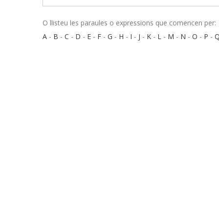
O llisteu les paraules o expressions que comencen per:
A
-
B
-
C
-
D
-
E
-
F
-
G
-
H
-
I
-
J
-
K
-
L
-
M
-
N
-
O
-
P
-