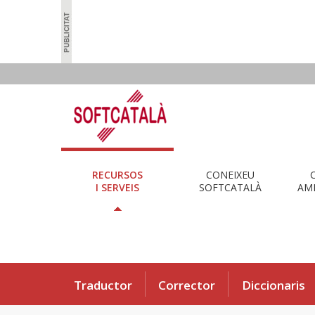
RECURSOS
CONEIXEU
I SERVEIS
SOFTCATALÀ
AMB
Traductor
Corrector
Diccionaris