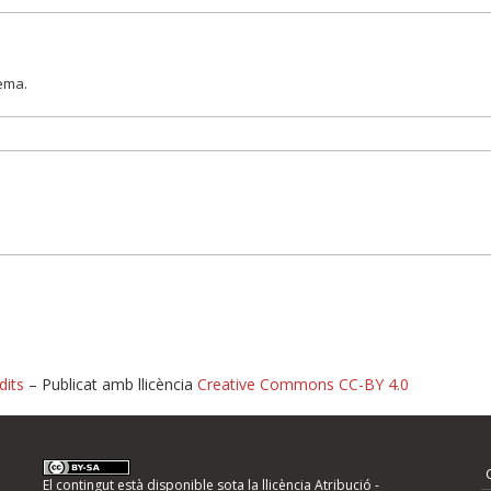
lema.
dits
– Publicat amb llicència
Creative Commons CC-BY 4.0
nformeu d'errors
El contingut està disponible sota la llicència
Atribució -