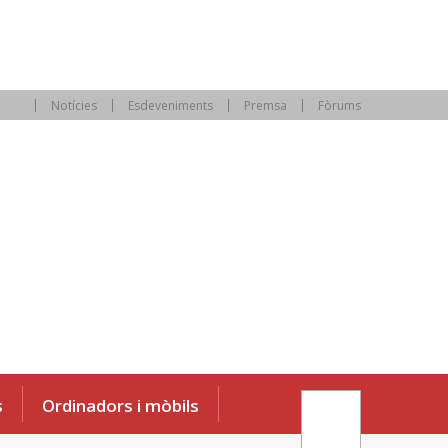
Notícies
Esdeveniments
Premsa
Fòrums
s
Ordinadors i mòbils