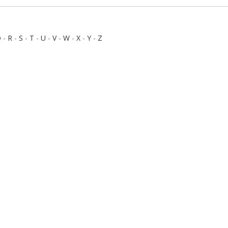
Q
-
R
-
S
-
T
-
U
-
V
-
W
-
X
-
Y
-
Z