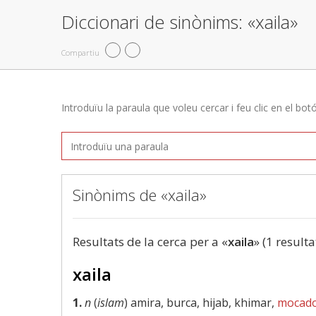
Diccionari de sinònims: «xaila»
Compartiu
Introduïu la paraula que voleu cercar i feu clic en el bot
Sinònims de «xaila»
Resultats de la cerca per a «
xaila
» (1 resulta
xaila
1.
n
(
islam
) amira, burca, hijab, khimar,
mocad