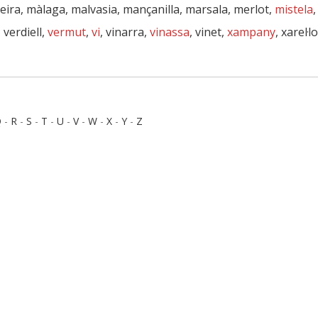
ira, màlaga, malvasia, mançanilla, marsala, merlot,
mistela
, verdiell,
vermut
,
vi
, vinarra,
vinassa
, vinet,
xampany
, xarel·l
Q
-
R
-
S
-
T
-
U
-
V
-
W
-
X
-
Y
-
Z