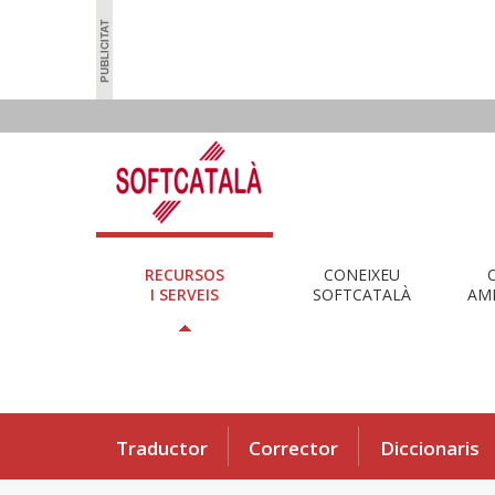
RECURSOS
CONEIXEU
I SERVEIS
SOFTCATALÀ
AMB
Traductor
Corrector
Diccionaris