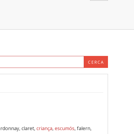
CERCA
ardonnay, claret,
criança
,
escumós
, falern,