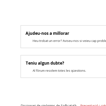
Ajudeu-nos a millorar
Heu trobat un error? Aviseu-nos si veieu cap prob
Teniu algun dubte?
Al fòrum resolem totes les qüestions.
Diccionari de sinònims de Softcatalà –
Presentació i crè