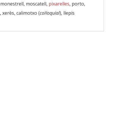
, monestrell, moscatell,
pixarelles
, porto,
o, xerès, calimotxo (
col·loquial
), llepis