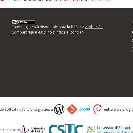
nformeu d'errors
El contingut està disponible sota la llicència
Atribució -
CompartirIgual 4.0
si no s'indica el contrari.
mps següents i descriviu quina és la millora que
 de Softcatalà funciona gràcies a
entre altre progra
statjat a: