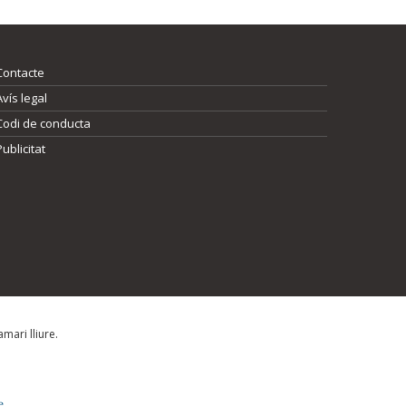
Contacte
Avís legal
Codi de conducta
Publicitat
mari lliure.