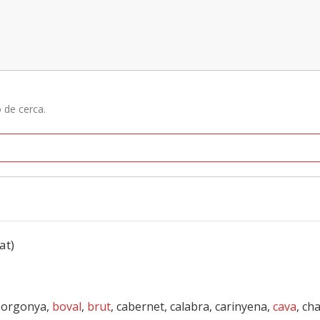
ó de cerca.
at)
borgonya,
boval
,
brut
, cabernet, calabra, carinyena,
cava
, ch