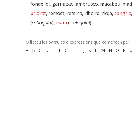
fondellol, garnatxa, lambrusco, macabeu, made
priorat
, remost, retsina, ribeiro, rioja,
sangria
(
col·loquial
),
mam
(
col·loquial
)
O llisteu les paraules o expressions que comencen per:
A
-
B
-
C
-
D
-
E
-
F
-
G
-
H
-
I
-
J
-
K
-
L
-
M
-
N
-
O
-
P
-