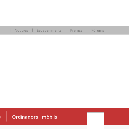
Notícies
Esdeveniments
Premsa
Fòrums
s
Ordinadors i mòbils