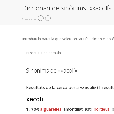
Diccionari de sinònims: «xacolí»
Compartiu
Introduïu la paraula que voleu cercar i feu clic en el bot
Sinònims de «xacolí»
Resultats de la cerca per a «
xacolí
» (1 result
xacolí
1.
n
(
vi
)
aiguarelles
, amontillat, asti,
bordeus
, 