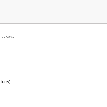
»
ó de cerca.
ultats)