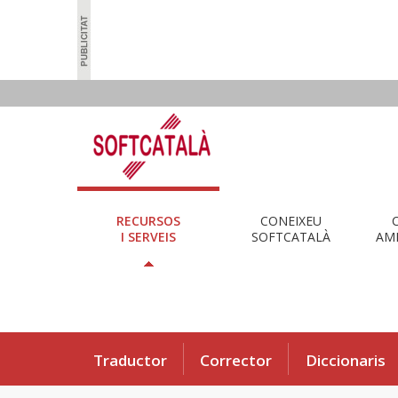
RECURSOS
CONEIXEU
I SERVEIS
SOFTCATALÀ
AMB
Traductor
Corrector
Diccionaris