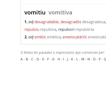
vomitiu
vomitiva
1.
adj
desagradable
,
desagradós
desagradosa
repulsiu
repulsiva
, repulsori
repulsòria
2.
adj
emètic
emètica
,
emetocatàrtic
emetocatà
O llisteu les paraules o expressions que comencen per:
A
-
B
-
C
-
D
-
E
-
F
-
G
-
H
-
I
-
J
-
K
-
L
-
M
-
N
-
O
-
P
-