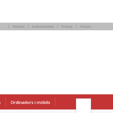
Notícies
Esdeveniments
Premsa
Fòrums
s
Ordinadors i mòbils