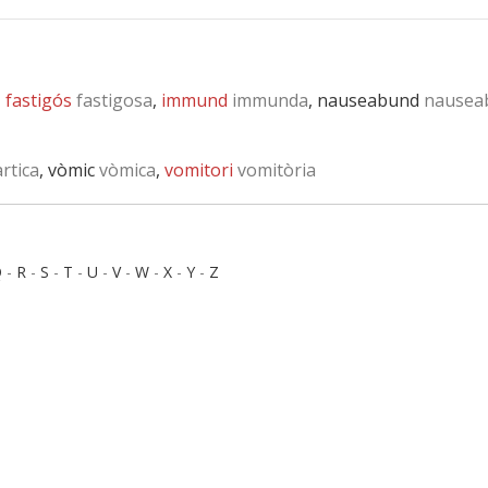
,
fastigós
fastigosa
,
immund
immunda
, nauseabund
nausea
rtica
, vòmic
vòmica
,
vomitori
vomitòria
Q
-
R
-
S
-
T
-
U
-
V
-
W
-
X
-
Y
-
Z