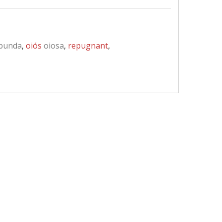
bunda
,
oiós
oiosa
,
repugnant
,