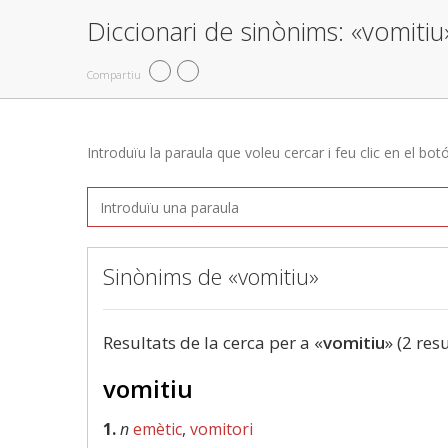
Diccionari de sinònims: «vomitiu
Compartiu
Introduïu la paraula que voleu cercar i feu clic en el bot
Sinònims de «vomitiu»
Resultats de la cerca per a «
vomitiu
» (2 res
vomitiu
1.
n
emètic
,
vomitori