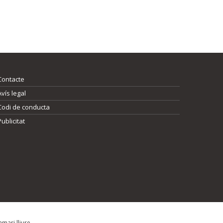
Contacte
Avís legal
Codi de conducta
Publicitat
mari lliure.