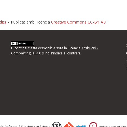
dits
– Publicat amb llicència
Creative Commons CC-BY 4.0
nformeu d'errors
El contingut està disponible sota la llicència
Atribució -
CompartirIgual 4.0
si no s'indica el contrari.
mps següents i descriviu quina és la millora que
 de Softcatalà funciona gràcies a
entre altre progra