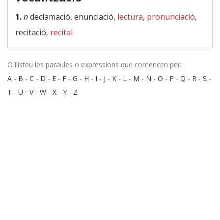
1.
n
declamació, enunciació,
lectura
,
pronunciació
,
recitació,
recital
O llisteu les paraules o expressions que comencen per:
A
-
B
-
C
-
D
-
E
-
F
-
G
-
H
-
I
-
J
-
K
-
L
-
M
-
N
-
O
-
P
-
Q
-
R
-
S
-
T
-
U
-
V
-
W
-
X
-
Y
-
Z