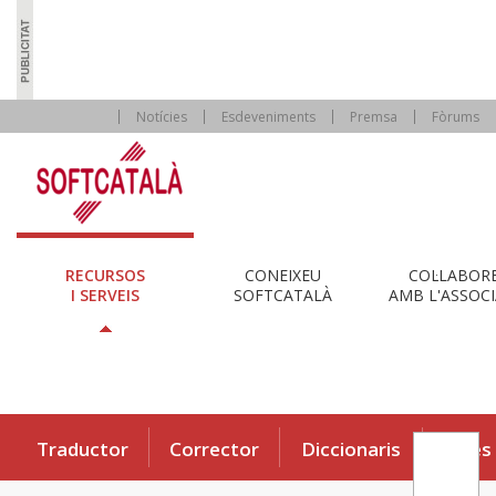
Notícies
Esdeveniments
Premsa
Fòrums
RECURSOS
CONEIXEU
COL·LABOR
I SERVEIS
SOFTCATALÀ
AMB L'ASSOCI
Traductor
Corrector
Diccionaris
Eines