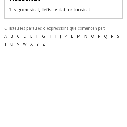
1.
n
gomositat, llefiscositat, untuositat
O llisteu les paraules o expressions que comencen per:
A
-
B
-
C
-
D
-
E
-
F
-
G
-
H
-
I
-
J
-
K
-
L
-
M
-
N
-
O
-
P
-
Q
-
R
-
S
-
T
-
U
-
V
-
W
-
X
-
Y
-
Z