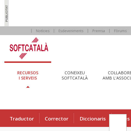
Notícies
Esdeveniments
Premsa
Fòrums
RECURSOS
CONEIXEU
COL·LABOR
I SERVEIS
SOFTCATALÀ
AMB L'ASSOCI
Traductor
Corrector
Diccionaris
Eines