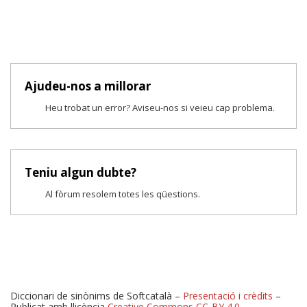
Ajudeu-nos a millorar
Heu trobat un error? Aviseu-nos si veieu cap problema.
Teniu algun dubte?
Al fòrum resolem totes les qüestions.
Diccionari de sinònims de Softcatalà –
Presentació i crèdits
–
Publicat amb llicència
Creative Commons CC-BY 4.0