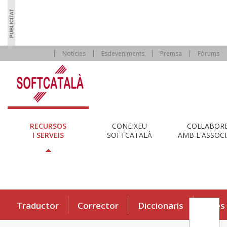
Notícies
Esdeveniments
Premsa
Fòrums
RECURSOS
CONEIXEU
COL·LABOR
I SERVEIS
SOFTCATALÀ
AMB L'ASSOCI
Traductor
Corrector
Diccionaris
Eines