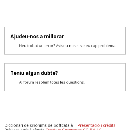
Ajudeu-nos a millorar
Heu trobat un error? Aviseu-nos si veieu cap problema.
Teniu algun dubte?
Al fòrum resolem totes les qüestions.
Diccionari de sinònims de Softcatalà –
Presentació i crèdits
–
Publicat amb llicència
Creative Commons CC-BY 4.0