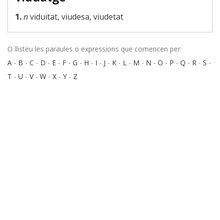
1.
n
viduïtat, viudesa, viudetat
O llisteu les paraules o expressions que comencen per:
A
-
B
-
C
-
D
-
E
-
F
-
G
-
H
-
I
-
J
-
K
-
L
-
M
-
N
-
O
-
P
-
Q
-
R
-
S
-
T
-
U
-
V
-
W
-
X
-
Y
-
Z