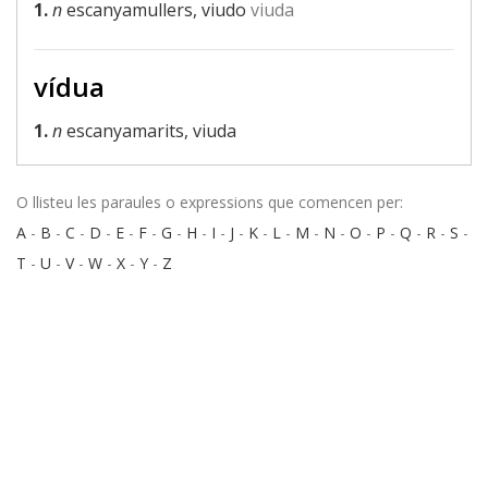
1.
n
escanyamullers, viudo
viuda
vídua
1.
n
escanyamarits, viuda
O llisteu les paraules o expressions que comencen per:
A
-
B
-
C
-
D
-
E
-
F
-
G
-
H
-
I
-
J
-
K
-
L
-
M
-
N
-
O
-
P
-
Q
-
R
-
S
-
T
-
U
-
V
-
W
-
X
-
Y
-
Z