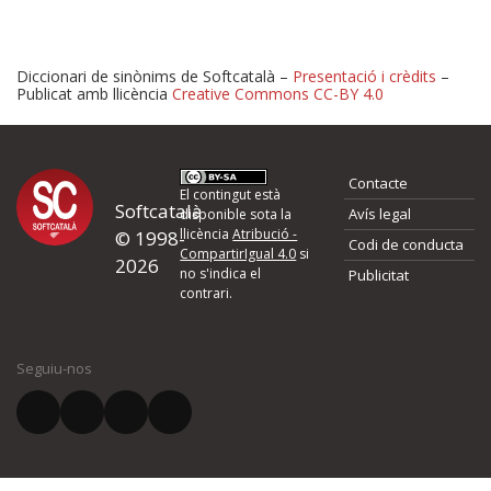
Diccionari de sinònims de Softcatalà –
Presentació i crèdits
–
Publicat amb llicència
Creative Commons CC-BY 4.0
Proposeu-nos millores o 
Contacte
d'errors
El contingut està
Softcatalà
Avís legal
disponible sota la
llicència
Atribució -
© 1998-
Codi de conducta
Si heu trobat un error o voleu proposar alguna millora, ompliu els ca
CompartirIgual 4.0
si
2026
quina és la millora que proposeu o l'error del qual voleu informar-no
no s'indica el
Publicitat
contrari.
El vostre nom *
Seguiu-nos
El vostre correu electrònic *