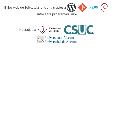
Què proposeu?
El lloc web de Softcatalà funciona gràcies a
entre altre programari lliure.
Comentari *
Hostatjat a:
ENVIA