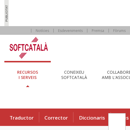
Notícies
Esdeveniments
Premsa
Fòrums
RECURSOS
CONEIXEU
COL·LABOR
I SERVEIS
SOFTCATALÀ
AMB L'ASSOCI
Traductor
Corrector
Diccionaris
Eines