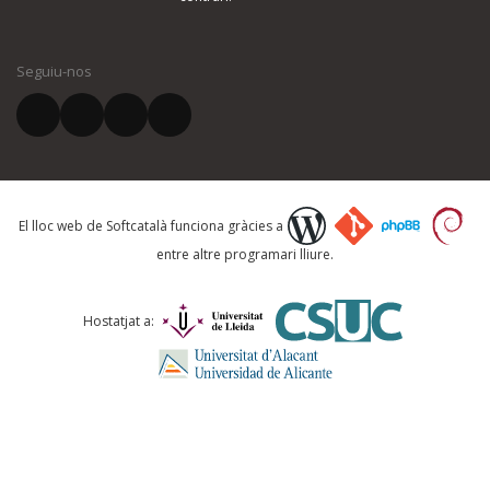
El vostre nom *
Seguiu-nos
El vostre correu electrònic *
Què proposeu?
El lloc web de Softcatalà funciona gràcies a
entre altre programari lliure.
Comentari *
Hostatjat a: