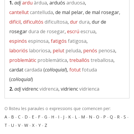
1.
adj
ardu
àrdua
, arduós
arduosa
,
cantellut
cantelluda
, de mal pelar, de mal rosegar,
difícil
,
dificultós
dificultosa
,
dur
dura
, dur de
rosegar
dura de rosegar
,
escrú
escrua
,
espinós
espinosa
,
fatigós
fatigosa
,
laboriós
laboriosa
,
pelut
peluda
,
penós
penosa
,
problemàtic
problemàtica
,
treballós
treballosa
,
cardat
cardada
(
col·loquial
),
fotut
fotuda
(
col·loquial
)
2.
adj
vidrenc
vidrenca
, vidrienc
vidrienca
O llisteu les paraules o expressions que comencen per:
A
-
B
-
C
-
D
-
E
-
F
-
G
-
H
-
I
-
J
-
K
-
L
-
M
-
N
-
O
-
P
-
Q
-
R
-
S
-
T
-
U
-
V
-
W
-
X
-
Y
-
Z