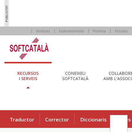
Notícies
Esdeveniments
Premsa
Fòrums
RECURSOS
CONEIXEU
COL·LABOR
I SERVEIS
SOFTCATALÀ
AMB L'ASSOCI
Traductor
Corrector
Diccionaris
Eines