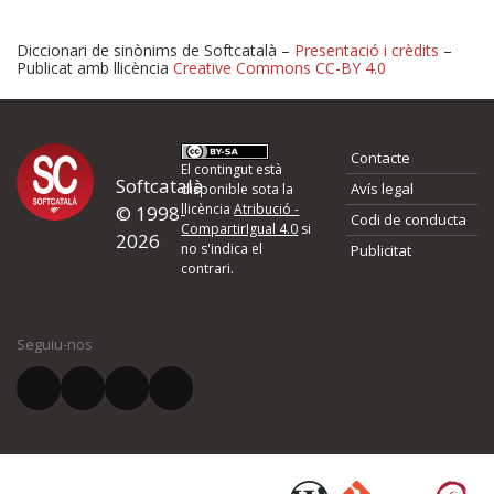
Diccionari de sinònims de Softcatalà –
Presentació i crèdits
–
Publicat amb llicència
Creative Commons CC-BY 4.0
Proposeu-nos millores o 
Contacte
d'errors
El contingut està
Softcatalà
Avís legal
disponible sota la
llicència
Atribució -
© 1998-
Codi de conducta
Si heu trobat un error o voleu proposar alguna millora, ompliu els ca
CompartirIgual 4.0
si
2026
quina és la millora que proposeu o l'error del qual voleu informar-no
no s'indica el
Publicitat
contrari.
El vostre nom *
Seguiu-nos
El vostre correu electrònic *
Què proposeu?