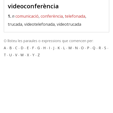
videoconferència
1.
n
comunicació
,
conferència
,
telefonada
,
trucada, videotelefonada, videotrucada
O llisteu les paraules o expressions que comencen per:
A
-
B
-
C
-
D
-
E
-
F
-
G
-
H
-
I
-
J
-
K
-
L
-
M
-
N
-
O
-
P
-
Q
-
R
-
S
-
T
-
U
-
V
-
W
-
X
-
Y
-
Z