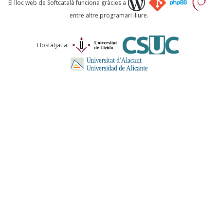
El lloc web de Softcatalà funciona gràcies a
entre altre programari lliure.
Comentari *
Hostatjat a:
ENVIA