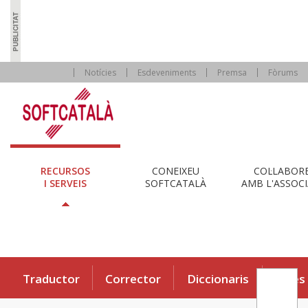
Notícies
Esdeveniments
Premsa
Fòrums
RECURSOS
CONEIXEU
COL·LABOR
I SERVEIS
SOFTCATALÀ
AMB L'ASSOCI
Traductor
Corrector
Diccionaris
Eines