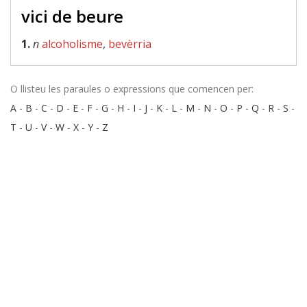
vici de beure
1.
n
alcoholisme
,
bevèrria
O llisteu les paraules o expressions que comencen per:
A
-
B
-
C
-
D
-
E
-
F
-
G
-
H
-
I
-
J
-
K
-
L
-
M
-
N
-
O
-
P
-
Q
-
R
-
S
-
T
-
U
-
V
-
W
-
X
-
Y
-
Z