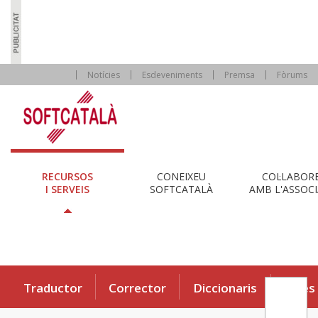
Notícies
Esdeveniments
Premsa
Fòrums
RECURSOS
CONEIXEU
COL·LABOR
I SERVEIS
SOFTCATALÀ
AMB L'ASSOCI
Traductor
Corrector
Diccionaris
Eines