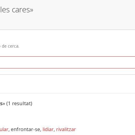
 les cares»
ó de cerca.
es
» (1 resultat)
ular
, enfrontar-se,
lidiar
,
rivalitzar