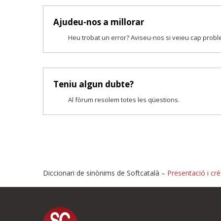
Ajudeu-nos a millorar
Heu trobat un error? Aviseu-nos si veieu cap prob
Teniu algun dubte?
Al fòrum resolem totes les qüestions.
Diccionari de sinònims de Softcatalà –
Presentació i crè
Proposeu-nos millores o i