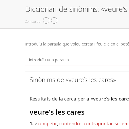
Diccionari de sinònims: «veure’s
Compartiu
Introduïu la paraula que voleu cercar i feu clic en el bot
Sinònims de «veure’s les cares»
Resultats de la cerca per a «
veure’s les car
veure’s les cares
1.
v
competir
,
contendre
,
contrapuntar-se
,
em