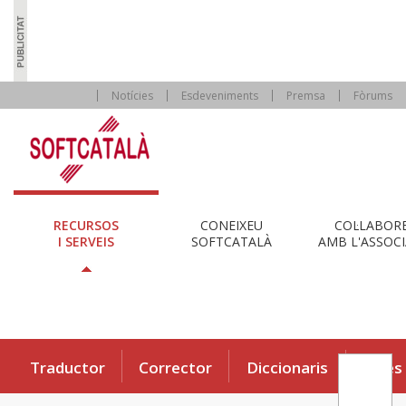
Notícies
Esdeveniments
Premsa
Fòrums
RECURSOS
CONEIXEU
COL·LABOR
I SERVEIS
SOFTCATALÀ
AMB L'ASSOCI
Traductor
Corrector
Diccionaris
Eines