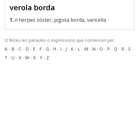
verola borda
1.
n
herpes zòster, pigota borda, varicel·la
O llisteu les paraules o expressions que comencen per:
A
-
B
-
C
-
D
-
E
-
F
-
G
-
H
-
I
-
J
-
K
-
L
-
M
-
N
-
O
-
P
-
Q
-
R
-
S
-
T
-
U
-
V
-
W
-
X
-
Y
-
Z