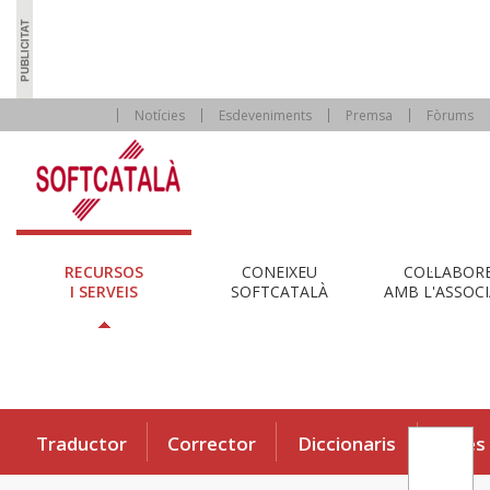
Notícies
Esdeveniments
Premsa
Fòrums
RECURSOS
CONEIXEU
COL·LABOR
I SERVEIS
SOFTCATALÀ
AMB L'ASSOCI
Traductor
Corrector
Diccionaris
Eines