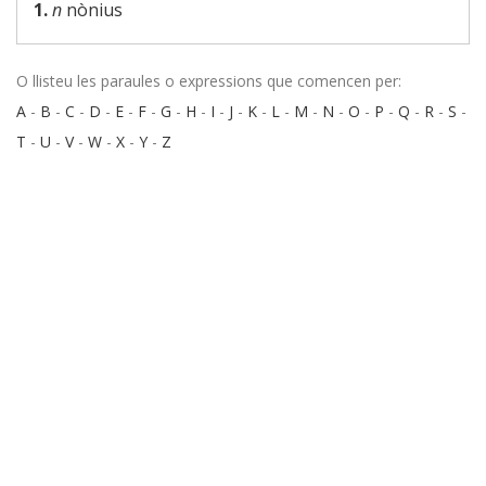
1.
n
nònius
O llisteu les paraules o expressions que comencen per:
A
-
B
-
C
-
D
-
E
-
F
-
G
-
H
-
I
-
J
-
K
-
L
-
M
-
N
-
O
-
P
-
Q
-
R
-
S
-
T
-
U
-
V
-
W
-
X
-
Y
-
Z