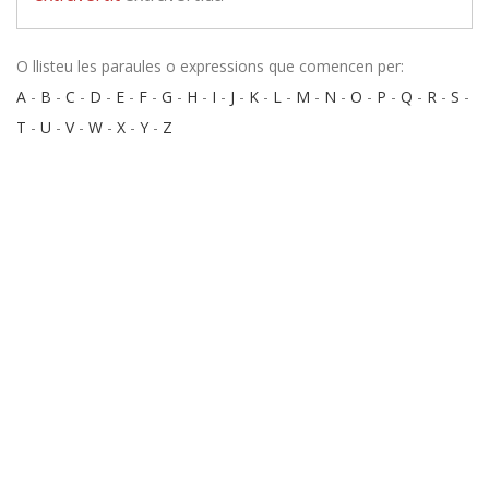
O llisteu les paraules o expressions que comencen per:
A
-
B
-
C
-
D
-
E
-
F
-
G
-
H
-
I
-
J
-
K
-
L
-
M
-
N
-
O
-
P
-
Q
-
R
-
S
-
T
-
U
-
V
-
W
-
X
-
Y
-
Z