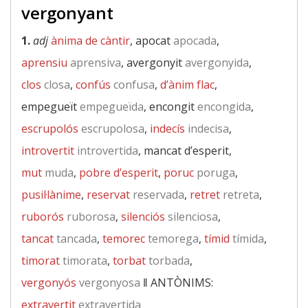
vergonyant
1.
adj
ànima de càntir
, apocat
apocada
,
aprensiu
aprensiva
, avergonyit
avergonyida
,
clos
closa
,
confús
confusa
,
d’ànim flac
,
empegueït
empegueïda
, encongit
encongida
,
escrupolós
escrupolosa
,
indecís
indecisa
,
introvertit
introvertida
, mancat d’esperit,
mut
muda
,
pobre d’esperit
,
poruc
poruga
,
pusil·lànime
,
reservat
reservada
,
retret
retreta
,
ruborós
ruborosa
,
silenciós
silenciosa
,
tancat
tancada
,
temorec
temorega
,
tímid
tímida
,
timorat
timorata
,
torbat
torbada
,
vergonyós
vergonyosa
‖
ANTÒNIMS:
extravertit
extravertida