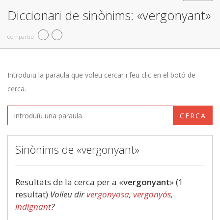
Diccionari de sinònims: «vergonyant»
Compartiu
Introduïu la paraula que voleu cercar i feu clic en el botó de
cerca.
CERCA
Sinònims de «vergonyant»
Resultats de la cerca per a «
vergonyant
» (1
resultat)
Volíeu dir
vergonyosa
,
vergonyós
,
indignant
?