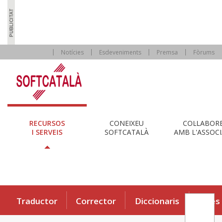
Notícies
Esdeveniments
Premsa
Fòrums
RECURSOS
CONEIXEU
COL·LABOR
I SERVEIS
SOFTCATALÀ
AMB L'ASSOCI
Traductor
Corrector
Diccionaris
Eines