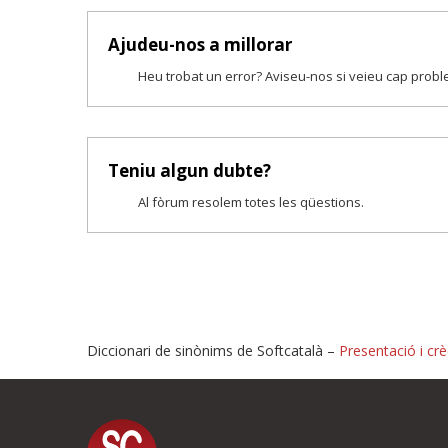
Ajudeu-nos a millorar
Heu trobat un error? Aviseu-nos si veieu cap prob
Teniu algun dubte?
Al fòrum resolem totes les qüestions.
Diccionari de sinònims de Softcatalà –
Presentació i crè
Proposeu-nos millores o i