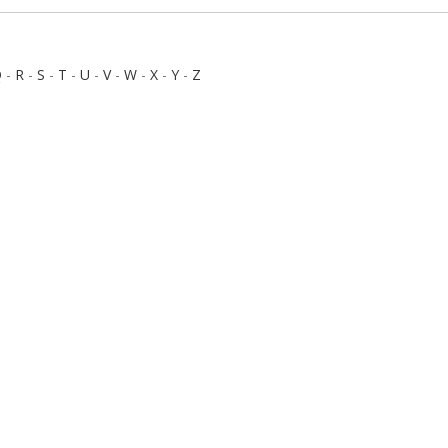
Q
-
R
-
S
-
T
-
U
-
V
-
W
-
X
-
Y
-
Z