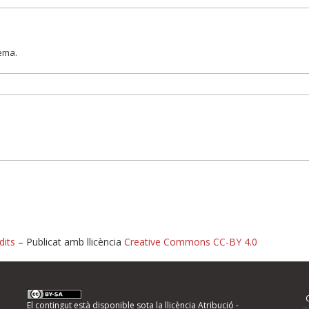
lema.
dits
– Publicat amb llicència
Creative Commons CC-BY 4.0
nformeu d'errors
El contingut està disponible sota la llicència
Atribució -