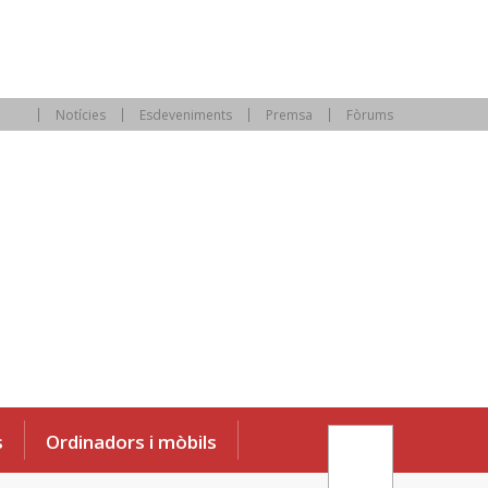
Notícies
Esdeveniments
Premsa
Fòrums
s
Ordinadors i mòbils