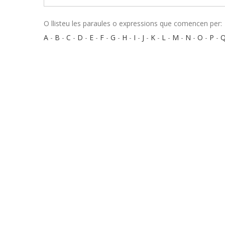
O llisteu les paraules o expressions que comencen per:
A
-
B
-
C
-
D
-
E
-
F
-
G
-
H
-
I
-
J
-
K
-
L
-
M
-
N
-
O
-
P
-