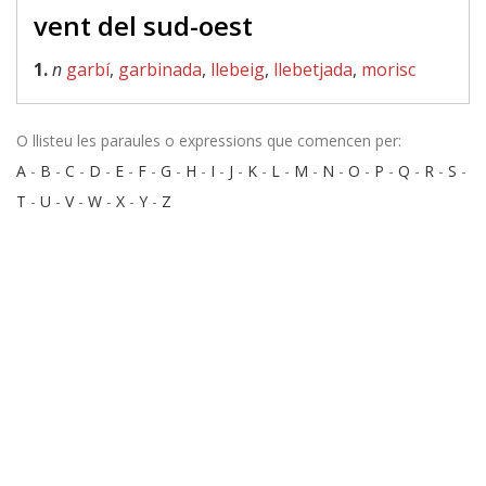
vent del sud-oest
1.
n
garbí
,
garbinada
,
llebeig
,
llebetjada
,
morisc
O llisteu les paraules o expressions que comencen per:
A
-
B
-
C
-
D
-
E
-
F
-
G
-
H
-
I
-
J
-
K
-
L
-
M
-
N
-
O
-
P
-
Q
-
R
-
S
-
T
-
U
-
V
-
W
-
X
-
Y
-
Z