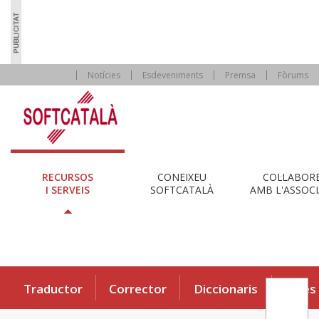
Notícies
Esdeveniments
Premsa
Fòrums
RECURSOS
CONEIXEU
COL·LABOR
I SERVEIS
SOFTCATALÀ
AMB L'ASSOCI
Traductor
Corrector
Diccionaris
Eines