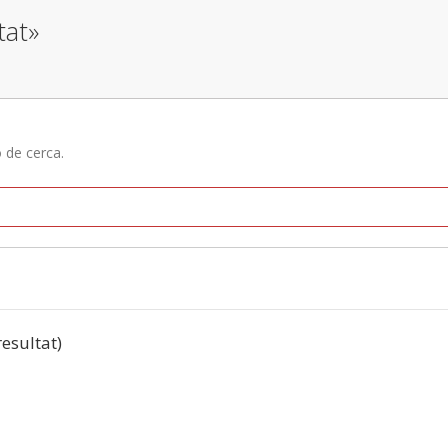
tat»
ó de cerca.
resultat)