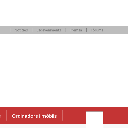
Notícies
Esdeveniments
Premsa
Fòrums
s
Ordinadors i mòbils