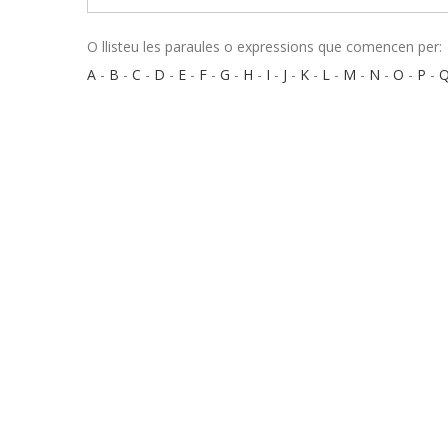
O llisteu les paraules o expressions que comencen per:
A
-
B
-
C
-
D
-
E
-
F
-
G
-
H
-
I
-
J
-
K
-
L
-
M
-
N
-
O
-
P
-