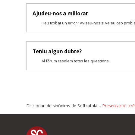
Ajudeu-nos a millorar
Heu trobat un error? Aviseu-nos si veieu cap prob
Teniu algun dubte?
Al fòrum resolem totes les qüestions.
Diccionari de sinònims de Softcatalà –
Presentació i crè
Proposeu-nos millores o i