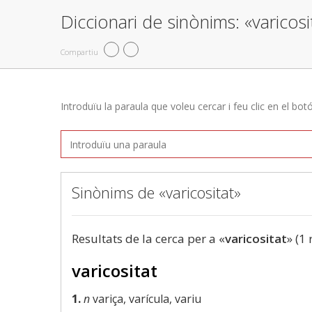
Diccionari de sinònims: «varicosi
Compartiu
Introduïu la paraula que voleu cercar i feu clic en el bot
Sinònims de «varicositat»
Resultats de la cerca per a «
varicositat
» (1 
varicositat
1.
n
variça, varícula, variu