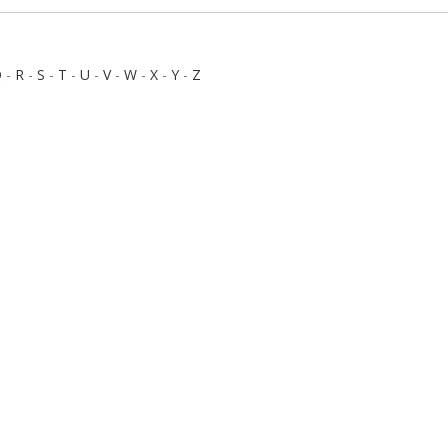
Q
-
R
-
S
-
T
-
U
-
V
-
W
-
X
-
Y
-
Z