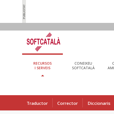
RECURSOS
CONEIXEU
I SERVEIS
SOFTCATALÀ
AMB
Traductor
Corrector
Diccionaris