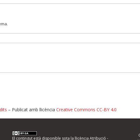
lema.
dits
– Publicat amb llicència
Creative Commons CC-BY 4.0
nformeu d'errors
El contingut està disponible sota la llicència
Atribució -