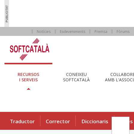
Notícies
Esdeveniments
Premsa
Fòrums
RECURSOS
CONEIXEU
COL·LABOR
I SERVEIS
SOFTCATALÀ
AMB L'ASSOCI
Traductor
Corrector
Diccionaris
Eines