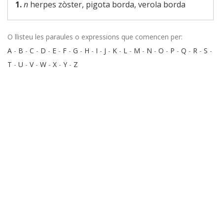
1.
n
herpes zòster, pigota borda, verola borda
O llisteu les paraules o expressions que comencen per:
A
-
B
-
C
-
D
-
E
-
F
-
G
-
H
-
I
-
J
-
K
-
L
-
M
-
N
-
O
-
P
-
Q
-
R
-
S
-
T
-
U
-
V
-
W
-
X
-
Y
-
Z