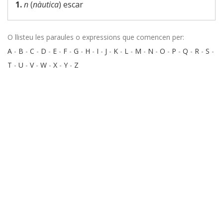
1.
n
(
nàutica
) escar
O llisteu les paraules o expressions que comencen per:
A
-
B
-
C
-
D
-
E
-
F
-
G
-
H
-
I
-
J
-
K
-
L
-
M
-
N
-
O
-
P
-
Q
-
R
-
S
-
T
-
U
-
V
-
W
-
X
-
Y
-
Z