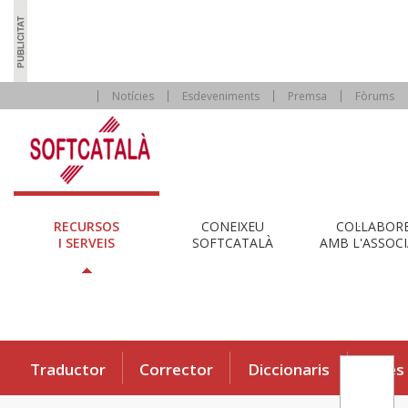
Notícies
Esdeveniments
Premsa
Fòrums
RECURSOS
CONEIXEU
COL·LABOR
I SERVEIS
SOFTCATALÀ
AMB L'ASSOCI
Traductor
Corrector
Diccionaris
Eines