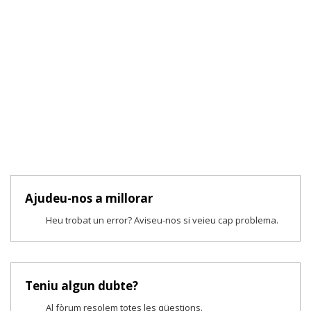
Ajudeu-nos a millorar
Heu trobat un error? Aviseu-nos si veieu cap problema.
Teniu algun dubte?
Al fòrum resolem totes les qüestions.