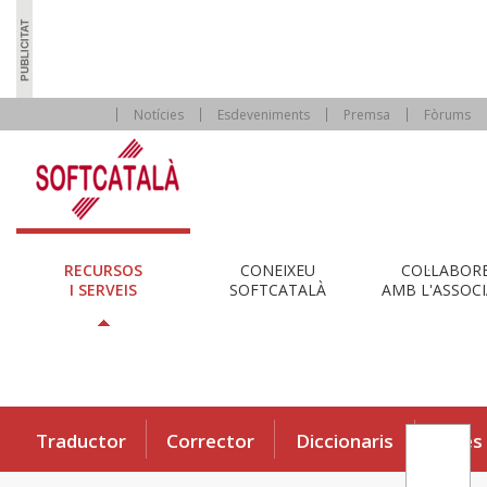
Notícies
Esdeveniments
Premsa
Fòrums
RECURSOS
CONEIXEU
COL·LABOR
I SERVEIS
SOFTCATALÀ
AMB L'ASSOCI
Traductor
Corrector
Diccionaris
Eines