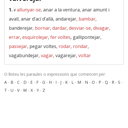
1.
v
allunyar-se
, anar a la ventura, anar amunt i
avall, anar d’ací d’allà, andarejar,
bambar
,
banderejar,
bornar
,
dardar
,
desviar-se
,
divagar
,
errar
,
esquirolejar
,
fer voltes
, gallipontejar,
passejar
, pegar voltes,
rodar
,
rondar
,
vagabundejar,
vagar
, vagarejar,
voltar
O llisteu les paraules o expressions que comencen per:
A
-
B
-
C
-
D
-
E
-
F
-
G
-
H
-
I
-
J
-
K
-
L
-
M
-
N
-
O
-
P
-
Q
-
R
-
S
-
T
-
U
-
V
-
W
-
X
-
Y
-
Z