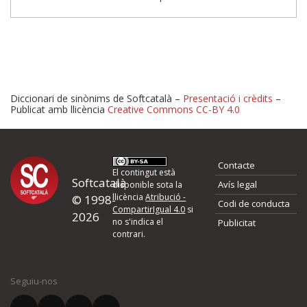
Diccionari de sinònims de Softcatalà –
Presentació i crèdits
–
Publicat amb llicència
Creative Commons CC-BY 4.0
Proposeu-nos millores o 
Contacte
d'errors
El contingut està
Softcatalà
Avís legal
disponible sota la
llicència
Atribució -
© 1998-
Codi de conducta
Si heu trobat un error o voleu proposar alguna millora, ompliu els ca
CompartirIgual 4.0
si
2026
quina és la millora que proposeu o l'error del qual voleu informar-no
no s'indica el
Publicitat
contrari.
El vostre nom *
Seguiu-nos