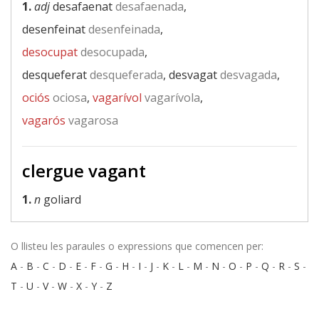
1.
adj
desafaenat
desafaenada
,
desenfeinat
desenfeinada
,
desocupat
desocupada
,
desqueferat
desqueferada
, desvagat
desvagada
,
ociós
ociosa
,
vagarívol
vagarívola
,
vagarós
vagarosa
clergue vagant
1.
n
goliard
O llisteu les paraules o expressions que comencen per:
A
-
B
-
C
-
D
-
E
-
F
-
G
-
H
-
I
-
J
-
K
-
L
-
M
-
N
-
O
-
P
-
Q
-
R
-
S
-
T
-
U
-
V
-
W
-
X
-
Y
-
Z