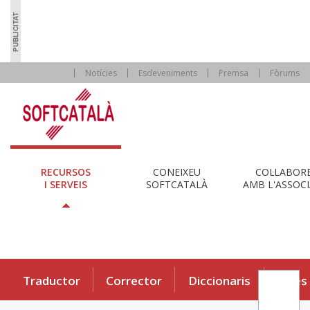
Notícies
Esdeveniments
Premsa
Fòrums
RECURSOS
CONEIXEU
COL·LABOR
I SERVEIS
SOFTCATALÀ
AMB L'ASSOCI
Traductor
Corrector
Diccionaris
Eines