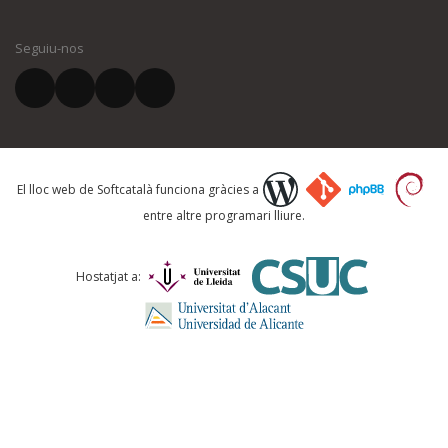
El vostre nom *
Seguiu-nos
El vostre correu electrònic *
Què proposeu?
El lloc web de Softcatalà funciona gràcies a
entre altre programari lliure.
Comentari *
Hostatjat a: