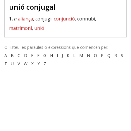
unió conjugal
1.
n
aliança
, conjugi,
conjunció
, connubi,
matrimoni
,
unió
O llisteu les paraules o expressions que comencen per:
A
-
B
-
C
-
D
-
E
-
F
-
G
-
H
-
I
-
J
-
K
-
L
-
M
-
N
-
O
-
P
-
Q
-
R
-
S
-
T
-
U
-
V
-
W
-
X
-
Y
-
Z