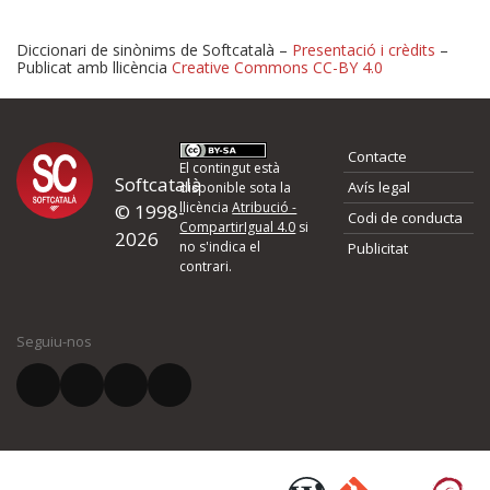
Diccionari de sinònims de Softcatalà –
Presentació i crèdits
–
Publicat amb llicència
Creative Commons CC-BY 4.0
Proposeu-nos millores o 
Contacte
d'errors
El contingut està
Softcatalà
Avís legal
disponible sota la
llicència
Atribució -
© 1998-
Codi de conducta
Si heu trobat un error o voleu proposar alguna millora, ompliu els ca
CompartirIgual 4.0
si
2026
quina és la millora que proposeu o l'error del qual voleu informar-no
no s'indica el
Publicitat
contrari.
El vostre nom *
Seguiu-nos
El vostre correu electrònic *
Què proposeu?