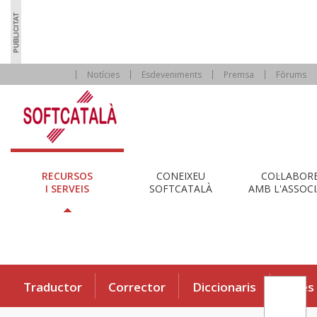
Notícies
Esdeveniments
Premsa
Fòrums
RECURSOS
CONEIXEU
COL·LABOR
I SERVEIS
SOFTCATALÀ
AMB L'ASSOCI
Traductor
Corrector
Diccionaris
Eines