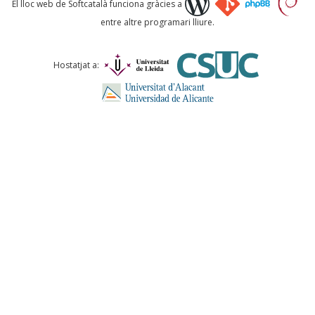
El lloc web de Softcatalà funciona gràcies a
entre altre programari lliure.
Comentari *
Hostatjat a:
ENVIA