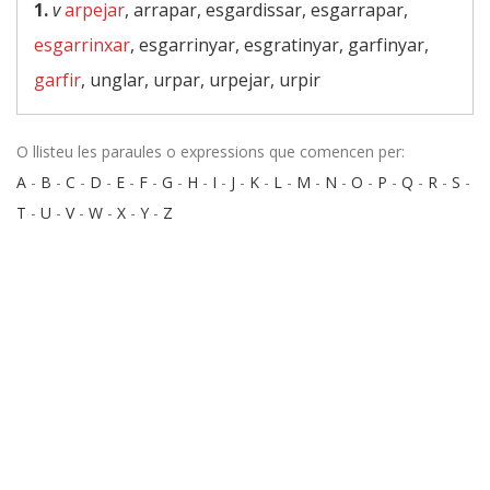
1.
v
arpejar
, arrapar, esgardissar, esgarrapar,
esgarrinxar
, esgarrinyar, esgratinyar, garfinyar,
garfir
, unglar, urpar, urpejar, urpir
O llisteu les paraules o expressions que comencen per:
A
-
B
-
C
-
D
-
E
-
F
-
G
-
H
-
I
-
J
-
K
-
L
-
M
-
N
-
O
-
P
-
Q
-
R
-
S
-
T
-
U
-
V
-
W
-
X
-
Y
-
Z