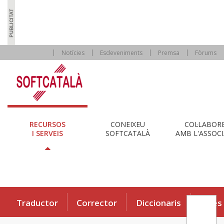
Notícies
Esdeveniments
Premsa
Fòrums
RECURSOS
CONEIXEU
COL·LABOR
I SERVEIS
SOFTCATALÀ
AMB L'ASSOCI
Traductor
Corrector
Diccionaris
Eines