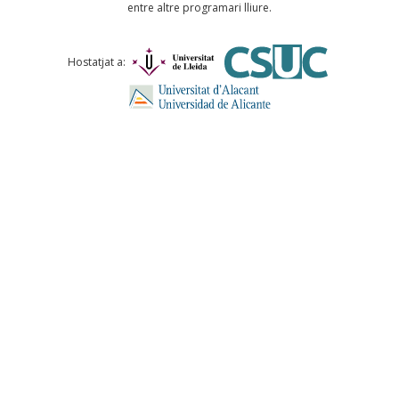
entre altre programari lliure.
Comentari *
Hostatjat a:
ENVIA