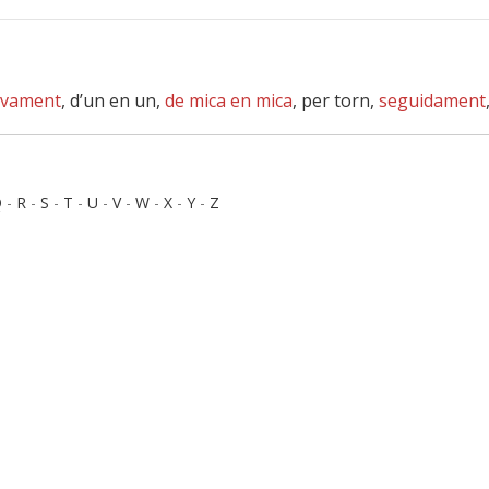
ivament
, d’un en un,
de mica en mica
, per torn,
seguidament
Q
-
R
-
S
-
T
-
U
-
V
-
W
-
X
-
Y
-
Z