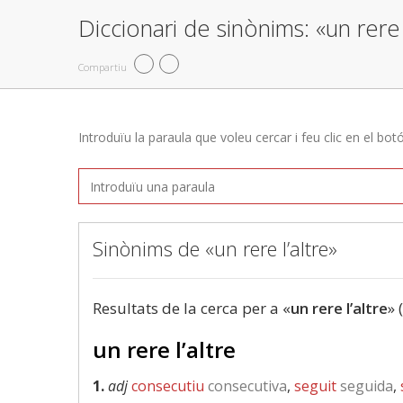
Diccionari de sinònims: «un rere 
Compartiu
Introduïu la paraula que voleu cercar i feu clic en el bot
Sinònims de «un rere l’altre»
Resultats de la cerca per a «
un rere l’altre
» 
un rere l’altre
1.
adj
consecutiu
consecutiva
,
seguit
seguida
,