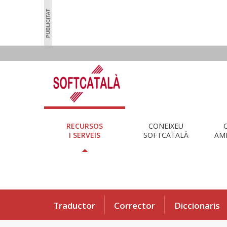
RECURSOS
CONEIXEU
I SERVEIS
SOFTCATALÀ
AMB
Traductor
Corrector
Diccionaris