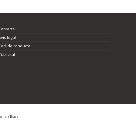
Contacte
Avís legal
Codi de conducta
Publicitat
mari lliure.