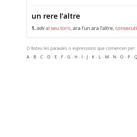
un rere l’altre
1.
adv
al seu torn
, ara l’un ara l’altre,
consecut
O llisteu les paraules o expressions que comencen per:
A
-
B
-
C
-
D
-
E
-
F
-
G
-
H
-
I
-
J
-
K
-
L
-
M
-
N
-
O
-
P
-