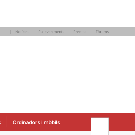
Notícies
Esdeveniments
Premsa
Fòrums
s
Ordinadors i mòbils