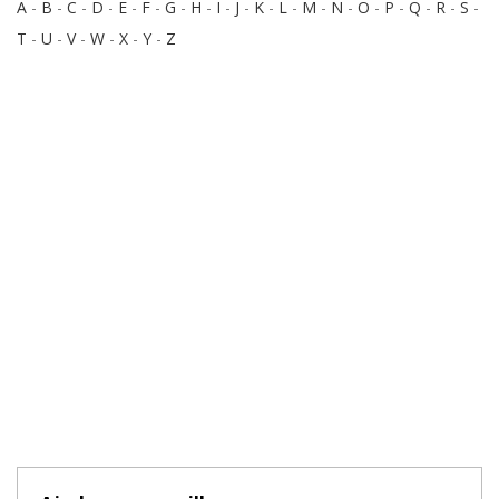
A
-
B
-
C
-
D
-
E
-
F
-
G
-
H
-
I
-
J
-
K
-
L
-
M
-
N
-
O
-
P
-
Q
-
R
-
S
-
T
-
U
-
V
-
W
-
X
-
Y
-
Z