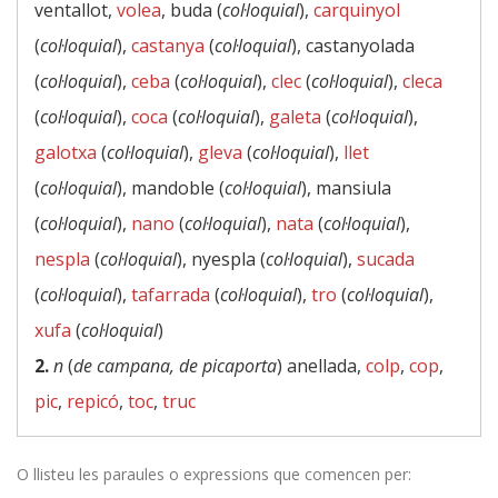
ventallot,
volea
, buda (
col·loquial
),
carquinyol
(
col·loquial
),
castanya
(
col·loquial
), castanyolada
(
col·loquial
),
ceba
(
col·loquial
),
clec
(
col·loquial
),
cleca
(
col·loquial
),
coca
(
col·loquial
),
galeta
(
col·loquial
),
galotxa
(
col·loquial
),
gleva
(
col·loquial
),
llet
(
col·loquial
), mandoble (
col·loquial
), mansiula
(
col·loquial
),
nano
(
col·loquial
),
nata
(
col·loquial
),
nespla
(
col·loquial
), nyespla (
col·loquial
),
sucada
(
col·loquial
),
tafarrada
(
col·loquial
),
tro
(
col·loquial
),
xufa
(
col·loquial
)
2.
n
(
de campana, de picaporta
) anellada,
colp
,
cop
,
pic
,
repicó
,
toc
,
truc
O llisteu les paraules o expressions que comencen per: