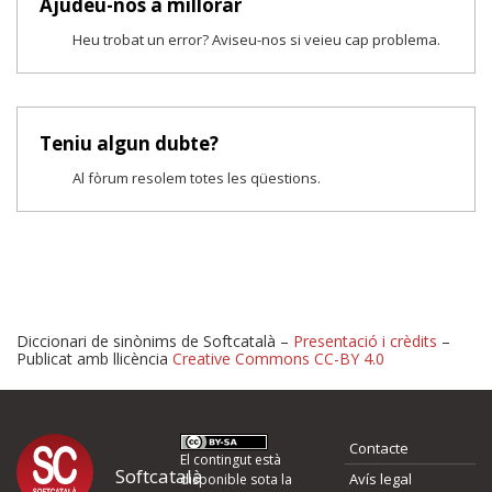
Ajudeu-nos a millorar
Heu trobat un error? Aviseu-nos si veieu cap problema.
Teniu algun dubte?
Al fòrum resolem totes les qüestions.
Diccionari de sinònims de Softcatalà –
Presentació i crèdits
–
Publicat amb llicència
Creative Commons CC-BY 4.0
Proposeu-nos millores o 
Contacte
d'errors
El contingut està
Softcatalà
Avís legal
disponible sota la