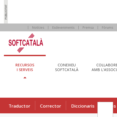
Notícies
Esdeveniments
Premsa
Fòrums
RECURSOS
CONEIXEU
COL·LABOR
I SERVEIS
SOFTCATALÀ
AMB L'ASSOCI
Traductor
Corrector
Diccionaris
Eines