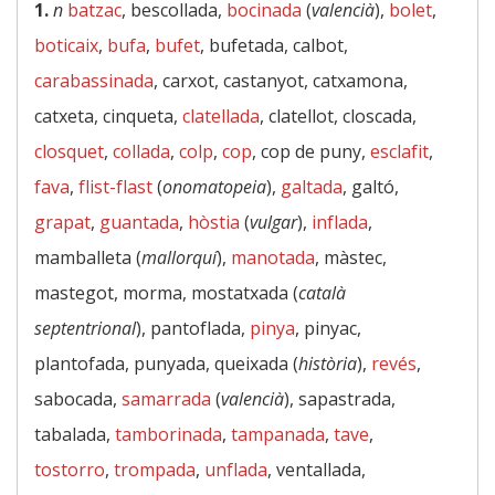
1.
n
batzac
, bescollada,
bocinada
(
valencià
),
bolet
,
boticaix
,
bufa
,
bufet
, bufetada, calbot,
carabassinada
, carxot, castanyot, catxamona,
catxeta, cinqueta,
clatellada
, clatellot, closcada,
closquet
,
collada
,
colp
,
cop
, cop de puny,
esclafit
,
fava
,
flist-flast
(
onomatopeia
),
galtada
, galtó,
grapat
,
guantada
,
hòstia
(
vulgar
),
inflada
,
mamballeta (
mallorquí
),
manotada
, màstec,
mastegot, morma, mostatxada (
català
septentrional
), pantoflada,
pinya
, pinyac,
plantofada, punyada, queixada (
història
),
revés
,
sabocada,
samarrada
(
valencià
), sapastrada,
tabalada,
tamborinada
,
tampanada
,
tave
,
tostorro
,
trompada
,
unflada
, ventallada,