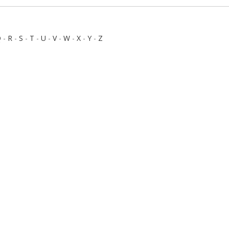
Q
-
R
-
S
-
T
-
U
-
V
-
W
-
X
-
Y
-
Z