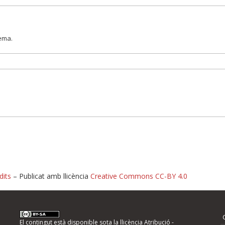
lema.
dits
– Publicat amb llicència
Creative Commons CC-BY 4.0
nformeu d'errors
El contingut està disponible sota la llicència
Atribució -