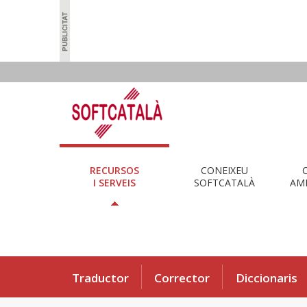
RECURSOS
CONEIXEU
I SERVEIS
SOFTCATALÀ
AMB
Traductor
Corrector
Diccionaris