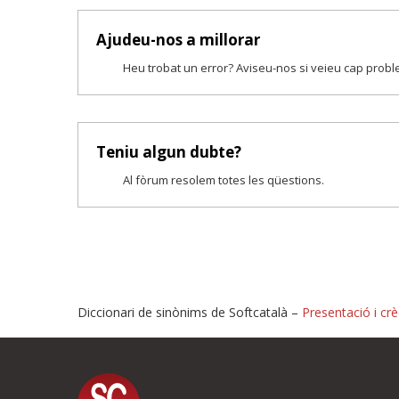
Ajudeu-nos a millorar
Heu trobat un error? Aviseu-nos si veieu cap prob
Teniu algun dubte?
Al fòrum resolem totes les qüestions.
Diccionari de sinònims de Softcatalà –
Presentació i crè
Proposeu-nos millores o i