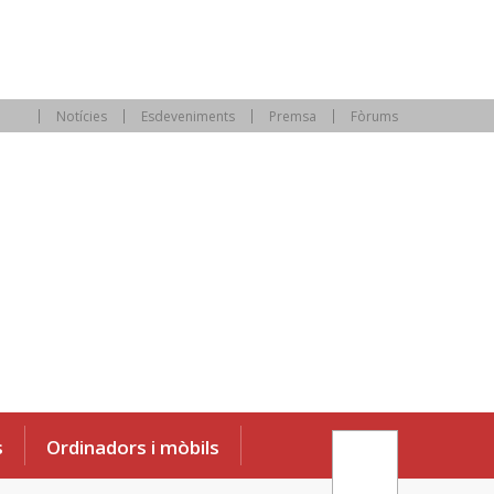
Notícies
Esdeveniments
Premsa
Fòrums
s
Ordinadors i mòbils