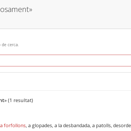
tuosament»
ó de cerca.
nt
» (1 resultat)
a forfollons
, a glopades, a la desbandada, a patolls, desor