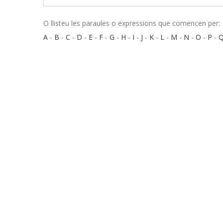
O llisteu les paraules o expressions que comencen per:
A
-
B
-
C
-
D
-
E
-
F
-
G
-
H
-
I
-
J
-
K
-
L
-
M
-
N
-
O
-
P
-