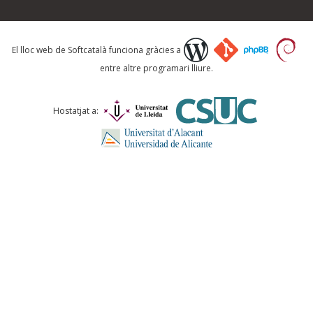
Què proposeu?
El lloc web de Softcatalà funciona gràcies a
entre altre programari lliure.
Comentari *
Hostatjat a:
ENVIA