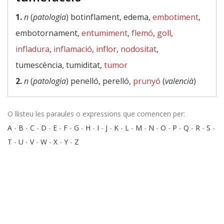
1.
n
(
patologia
) botinflament, edema,
embotiment
,
embotornament,
entumiment
,
flemó
,
goll
,
infladura
,
inflamació
,
inflor
,
nodositat
,
tumescència, tumiditat,
tumor
2.
n
(
patologia
) penelló, perelló,
prunyó
(
valencià
)
O llisteu les paraules o expressions que comencen per:
A
-
B
-
C
-
D
-
E
-
F
-
G
-
H
-
I
-
J
-
K
-
L
-
M
-
N
-
O
-
P
-
Q
-
R
-
S
-
T
-
U
-
V
-
W
-
X
-
Y
-
Z