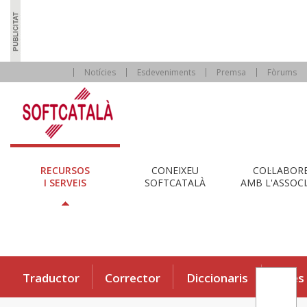
Notícies
Esdeveniments
Premsa
Fòrums
RECURSOS
CONEIXEU
COL·LABOR
I SERVEIS
SOFTCATALÀ
AMB L'ASSOCI
Traductor
Corrector
Diccionaris
Eines