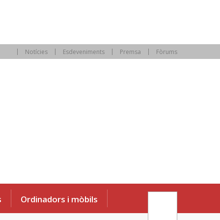
Notícies
Esdeveniments
Premsa
Fòrums
s
Ordinadors i mòbils