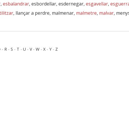
r
,
esbalandrar
, esbordellar, esdernegar,
esgavellar
,
esguerr
tilitzar
, llançar a perdre, malmenar,
malmetre
,
malvar
, meny
Q
-
R
-
S
-
T
-
U
-
V
-
W
-
X
-
Y
-
Z