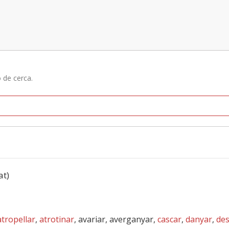
ó de cerca.
at)
atropellar
,
atrotinar
, avariar, averganyar,
cascar
,
danyar
,
des