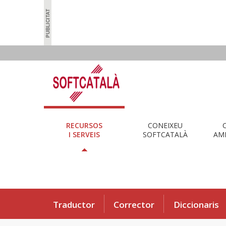
RECURSOS
CONEIXEU
I SERVEIS
SOFTCATALÀ
AMB
Traductor
Corrector
Diccionaris