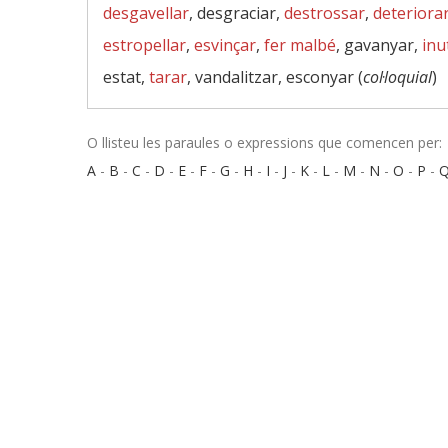
desgavellar
, desgraciar,
destrossar
,
deteriora
estropellar
,
esvinçar
,
fer malbé
, gavanyar,
inu
estat,
tarar
, vandalitzar, esconyar (
col·loquial
)
O llisteu les paraules o expressions que comencen per:
A
-
B
-
C
-
D
-
E
-
F
-
G
-
H
-
I
-
J
-
K
-
L
-
M
-
N
-
O
-
P
-