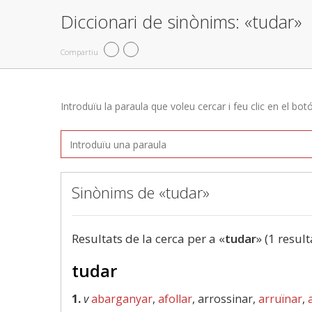
Diccionari de sinònims: «tudar»
Compartiu
Introduïu la paraula que voleu cercar i feu clic en el bot
Sinònims de «tudar»
Resultats de la cerca per a «
tudar
» (1 result
tudar
1.
v
abarganyar
,
afollar
, arrossinar,
arruïnar
,