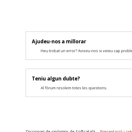
Ajudeu-nos a millorar
Heu trobat un error? Aviseu-nos si veieu cap prob
Teniu algun dubte?
Al fòrum resolem totes les qüestions.
Diccionari de sinònims de Softcatalà –
Presentació i crè