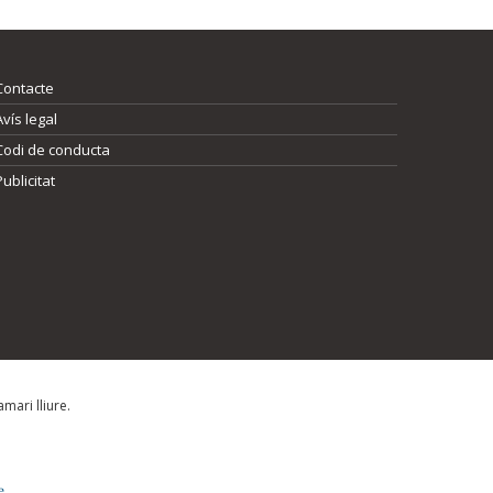
Contacte
Avís legal
Codi de conducta
Publicitat
mari lliure.