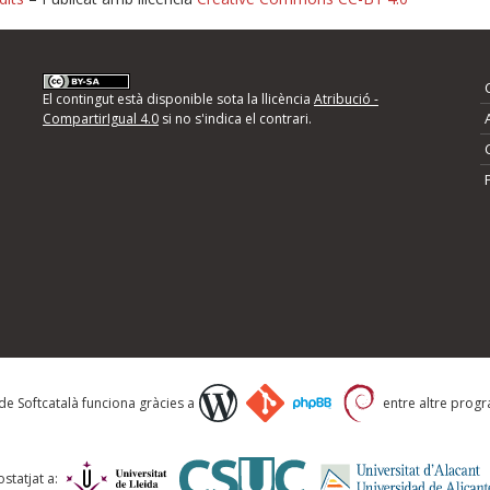
nformeu d'errors
El contingut està disponible sota la llicència
Atribució -
CompartirIgual 4.0
si no s'indica el contrari.
mps següents i descriviu quina és la millora que
 de Softcatalà funciona gràcies a
entre altre progra
statjat a: