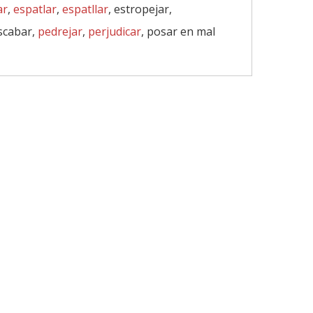
ar
,
espatlar
,
espatllar
, estropejar,
scabar,
pedrejar
,
perjudicar
, posar en mal