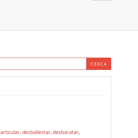
CERCA
articular
,
desballestar
,
desbaratar
,