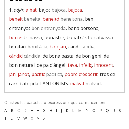
1.
adj/n
albat
, bajoc
bajoca
,
bajoca
,
beneit
beneita
,
beneitó
beneitona
, ben
entranyat
ben entranyada
, bona persona,
bonàs
bonassa
, bonastre, bonatxàs
bonatxassa
,
bonifaci
bonifàcia
,
bon jan
, candi
càndia
,
càndid
càndida
, de bona pasta, de bon geni, de
bon natural, de pa d’àngel,
fava
,
infeliç
,
innocent
,
jan
,
janot
,
pacífic
pacífica
,
pobre d’esperit
, tros de
carn batejada ‖
ANTÒNIMS:
malvat
malvada
O llisteu les paraules o expressions que comencen per:
A
-
B
-
C
-
D
-
E
-
F
-
G
-
H
-
I
-
J
-
K
-
L
-
M
-
N
-
O
-
P
-
Q
-
R
-
S
-
T
-
U
-
V
-
W
-
X
-
Y
-
Z