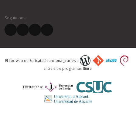
El vostre nom *
Seguiu-nos
El vostre correu electrònic *
Què proposeu?
El lloc web de Softcatalà funciona gràcies a
entre altre programari lliure.
Comentari *
Hostatjat a: