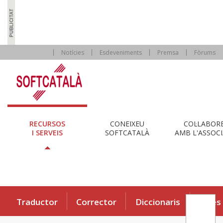
Notícies
Esdeveniments
Premsa
Fòrums
RECURSOS
CONEIXEU
COL·LABOR
I SERVEIS
SOFTCATALÀ
AMB L'ASSOCI
Traductor
Corrector
Diccionaris
Eines